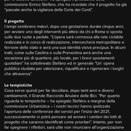
commissione Enrico Stefàno, che ha ricordato che il progetto ha già
“passato anche la vigilanza della Corte dei Conti”.
Il progetto
I tempi sembrano maturi, dopo una gestazione durata cinque anni,
per avviare uno degli interventi più attesi da chi a Roma si sposta
sulle due ruote a pedale. “L’opera sarà connessa alla rete ciclabile
realizzata e in corso di realizzazione, intersecherà metropolitane e
ferrovie dello stato e avrà una sua identità visiva precipua. In alcuni
tratti, come sulla Casilina e sulla Prenestina avrà anche una
vocazione più di quartiere, più locale, per i brevi spostamenti
quotidiani” ha sottolineato Stefàno ed in generale “Un’ opera
pubblica studiata per valorizzare, riqualificare e rigenerare i luoghi
che attraversa”.
Le tempistiche
Cosa serve quindi per far decollare, dopo tanti anni e diversi
cambiamenti, il Grande Raccordo Anulare delle Bici. “Per quanto
riguarda le tempistiche – ha spiegato Stefàno a margine della
commissione Urbanistica – i nostri tecnici hanno ipotizzato
l’apertura delle conferenze dei servizi per l’inizio del 2021,
successivamente si potrà pensare ad avviare i cantieri dei lotti di
progetto che saranno identificati come prioritari”. Intanto, per non
far spegnere i riflettori, sarà utile non rinunciare all’organizzazione