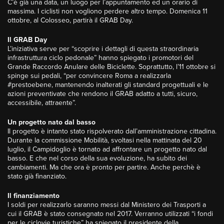
C’è già una data, un luogo per l’appuntamento ed un orario di
massima. I ciclisti non vogliono perdere altro tempo. Domenica 11
ottobre, al Colosseo, partirà il GRAB Day.
Il GRAB Day
L’iniziativa serve per “scoprire i dettagli di questa straordinaria
infrastruttura ciclo pedonale” hanno spiegato i promotori del
Grande Raccordo Anulare delle Biciclette. Soprattutto, l’11 ottobre si
spinge sui pedali, “per convincere Roma a realizzarla
#prestoebene, mantenendo inalterati gli standard progettuali e le
azioni preventivate che rendono il GRAB adatto a tutti, sicuro,
accessibile, attraente”.
Un progetto nato dal basso
Il progetto è intanto stato rispolverato dall’amministrazione cittadina.
Durante la commissione Mobilità, svoltasi nella mattinata del 20
luglio, il Campidoglio è tornato ad affrontare un progetto nato dal
basso. E che nel corso della sua evoluzione, ha subito dei
cambiamenti. Ma che ora è pronto per partire. Anche perchè è
stato già finanziato.
Il finanziamento
I soldi per realizzarlo saranno messi dal Ministero dei Trasporti a
cui il GRAB è stato consegnato nel 2017. Verranno utilizzati “i fondi
per le ciclovie turistiche” ha spiegato il presidente della