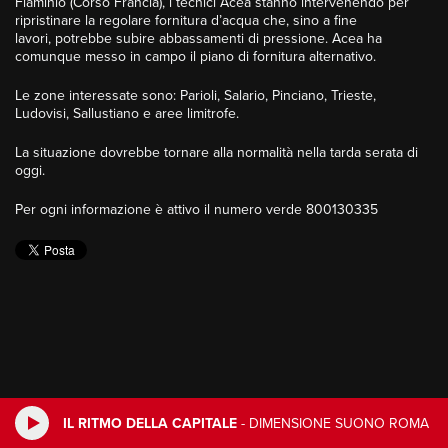
Flaminio (Corso Francia), i tecnici Acea stanno intervenendo per
ripristinare la regolare fornitura d’acqua che, sino a fine
lavori, potrebbe subire abbassamenti di pressione. Acea ha
comunque messo in campo il piano di fornitura alternativo.
Le zone interessate sono: Parioli, Salario, Pinciano, Trieste,
Ludovisi, Sallustiano e aree limitrofe.
La situazione dovrebbe tornare alla normalità nella tarda serata di
oggi.
Per ogni informazione è attivo il numero verde 800130335
IL RITMO DELLA CAPITALE
-
DIMENSIONE SUONO ROMA