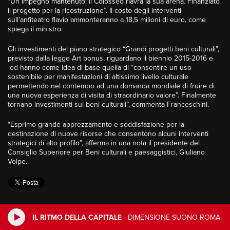
“Un impegno mantenuto: il Colosseo riavrà la sua arena. Finanziato
il progetto per la ricostruzione”. Il costo degli interventi
sull’anfiteatro flavio ammonteranno a 18,5 milioni di euro, come
spiega il ministro.
Gli investimenti del piano strategico “Grandi progetti beni culturali”,
previsto dalla legge Art bonus, riguardano il biennio 2015-2016 e
ed hanno come idea di base quella di “consentire un uso
sostenibile per manifestazioni di altissimo livello culturale
permettendo nel contempo ad una domanda mondiale di fruire di
una nuova esperienza di visita di straordinario valore”. Finalmente
tornano investimenti sui beni culturali”, commenta Franceschini.
“Esprimo grande apprezzamento e soddisfazione per la
destinazione di nuove risorse che consentono alcuni interventi
strategici di alto profilo”, afferma in una nota il presidente del
Consiglio Superiore per Beni culturali e paesaggistici, Giuliano
Volpe.
IL RITMO DELLA CAPITALE
-
DIMENSIONE SUONO ROMA