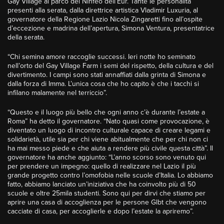
Gay Village al parco del Ninfeo dell’Eur. Tante le personalità
presenti alla serata, dalla direttrice artistica Vladimir Luxuria, al
governatore della Regione Lazio Nicola Zingaretti fino all’ospite
d’eccezione e madrina dell’apertura, Simona Ventura, presentatrice
della serata.
“Chi semina amore raccoglie successi. Ieri notte ho seminato
nell’orto del Gay Village Farm i semi del rispetto, della cultura e del
divertimento. I campi sono stati annaffiati dalla grinta di Simona e
dalla forza di Imma. L’unica cosa che ho capito è che i tacchi si
infilano malamente nel terriccio”.
“Questo e il luogo più bello che ogni anno c’è durante l’estate a
Roma” ha detto il governatore. “Nato quasi come provocazione, è
diventato un luogo di incontro culturale capace di creare legami e
solidarietà, utile sia per chi viene abitualmente che per chi non ci
ha mai messo piede e che aiuta a rendere più civile questa città”. Il
governatore ha anche aggiunto: “L’anno scorso sono venuto qui
per prendere un impegno: quello di realizzare nel Lazio il più
grande progetto contro l’omofobia nelle scuole d’Italia. Lo abbiamo
fatto, abbiamo lanciato un’iniziativa che ha coinvolto più di 50
scuole e oltre 25mila studenti. Sono qui per dirvi che stiamo per
aprire una casa di accoglienza per le persone Glbt che vengono
cacciate di casa, per accoglierle e dopo l’estate la apriremo”.