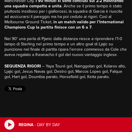
Manchester City.
I 90 minuti si sono conclusi sul 2-2 mostrando
una squadra compatta e unita
. Anche se il primo tempo è stato
piuttosto insidioso per i giallorossi, la squadra di Garcia è riuscita
ad assicurarsi il pareggio ma ha poi ceduto ai rigori. Così al
Melbourne Ground Ticket,
in un match valido per l’International
Champions Cup la partita finisce con un 6 a 7
.
Nei 90′ una perla di Pjanic dalla distanza riesce a riprendere l’1-0
lampo di Sterling nel primo tempo e un altro goal di Ljajic su
punizione nel finale di partita ripara l’errore commesso da Cole che
aveva regalato a Iheanacho il gol del nuovo vantaggio inglese.
SEQUENZA RIGORI
– Yaya Touré gol, Nainggolan gol, Kolarov alto,
Ljajic gol, Jesus Navas gol, Destro gol, Marcos Lopes gol, Falque
gol, Hart gol, Doumbia parato, Horsefield gol, Keita parato.
REGINA
-
DAY BY DAY