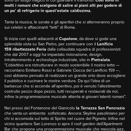
sono un luogo magico in cui guardare il tramonto.
Così sono in
molti i romani che scelgono di salire ai piani alti per godere di
un po’ di refrigerio in quest’estate caldissima.
Tanta la musica, le serate e gli aperitivi che si alterneranno proprio
sui celebri e affascinanti “tetti” di Roma.
Si inizia con quelli adiacenti al
Cupolone
, da dove si gode una
splendida vista su San Pietro, per continuare con il
Lanificio
159 ribattezzato Feria
dalla collaudata squadra di professionisti
che dal 2007 a oggi ha impastato ristorazione, design,
intrattenimento e archeologia industriale, sito in
Pietralata
.
“L’obiettivo era ristrutturare in modo sostenibile il nostro tetto —
raccontano Emiliano Rossi e Gabriele Ciocca del Lanificio 159 —,
così abbiamo pensato di realizzare un grande orto dove accogliere
il pubblico e cucinare le nostre verdure. Da qui l’idea di un
barbecue che si accende all’aperitivo, poi è venuto l’allestimento
costruito pezzo dopo pezzo, tutti recuperati e restaurati da noi,
infine la programmazione musicale attenta ai giovani talenti romani”.
Nei pressi del Fontanone del Gianicolo
la Terrazza San Pancrazio
che vanta un ambiente sofisticato. Ancora: Skyline pasoliniano per
chi si accomoda sul tetto di Spirito nel cuore del Pigneto. Infine nel
vicino quartiere San Lorenzo si apre il roof garden dell’Apartment
Bar che propone una programmazione musicale che mescola jazz,