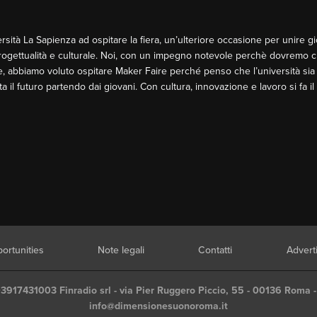
rsità La Sapienza ad ospitare la fiera, un’ulteriore occasione per unire gio
progettualità e culturale. Noi, con un impegno notevole perchè dovremo chi
e, abbiamo voluto ospitare Maker Faire perché penso che l’università sia 
tta il futuro partendo dai giovani. Con cultura, innovazione e lavoro si fa 
ortunities
Note legali
Contatti
Advert
03917431003 Finradio srl - via Pier Ruggero Piccio, 55 - 00136 Roma -
info@dimensionesuonoroma.it