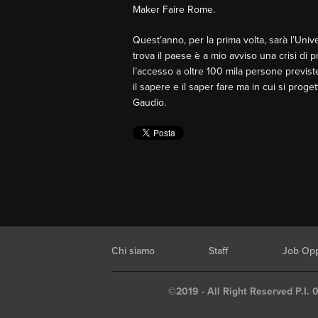
Maker Faire Rome.
Quest’anno, per la prima volta, sarà l’Unive
trova il paese è a mio avviso una crisi di 
l’accesso a oltre 100 mila persone previst
il sapere e il saper fare ma in cui si proge
Gaudio.
Chi siamo
Staff
Job Opp
©2019 - All Right Reserved P.I. 