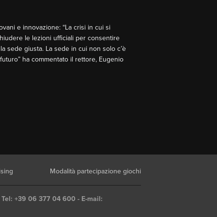
vani e innovazione: “La crisi in cui si
udere le lezioni ufficiali per consentire
la sede giusta. La sede in cui non solo c’è
il futuro” ha commentato il rettore, Eugenio
ising
Modalità partecipazione giochi
 Tel: +39 06 377 04 600 - E-mail: