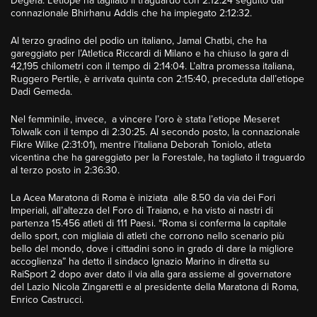
Degefa. L’etiope ha tagliato il traguardo con 2:12:24 seguito dal
connazionale Bhirhanu Addis che ha impiegato 2:12:32.
Al terzo gradino del podio un italiano, Jamal Chatbi, che ha
gareggiato per l’Atletica Riccardi di Milano e ha chiuso la gara di
42,195 chilometri con il tempo di 2:14:04. L’altra promessa italiana,
Ruggero Pertile, è arrivata quinta con 2:15:40, preceduta dall’etiope
Dadi Gemeda.
Nel femminile, invece, a vincere l’oro è stata l’etiope Meseret
Tolwalk con il tempo di 2:30:25. Al secondo posto, la connazionale
Fikre Wilke (2:31:01), mentre l’italiana Deborah Toniolo, atleta
vicentina che ha gareggiato per la Forestale, ha tagliato il traguardo
al terzo posto in 2:36:30.
La Acea Maratona di Roma è iniziata alle 8.50 da via dei Fori
Imperiali, all’altezza del Foro di Traiano, e ha visto ai nastri di
partenza 15.456 atleti di 111 Paesi. “Roma si conferma la capitale
dello sport, con migliaia di atleti che corrono nello scenario più
bello del mondo, dove i cittadini sono in grado di dare la migliore
accoglienza” ha detto il sindaco Ignazio Marino in diretta su
RaiSport 2 dopo aver dato il via alla gara assieme al governatore
del Lazio Nicola Zingaretti e al presidente della Maratona di Roma,
Enrico Castrucci.