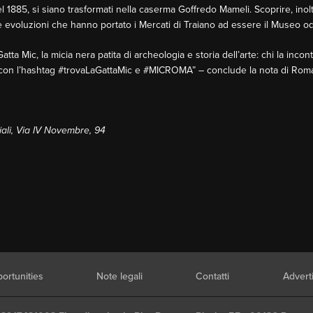
 1885, si siano trasformati nella caserma Goffredo Mameli. Scoprire, inoltre,
le evoluzioni che hanno portato i Mercati di Traiano ad essere il Museo o
tta Mic, la micia nera patita di archeologia e storia dell’arte: chi la incon
l con l’hashtag #trovaLaGattaMic e #MICROMA” – conclude la nota di Roma
iali, Via IV Novembre, 94
ortunities
Note legali
Contatti
Advert