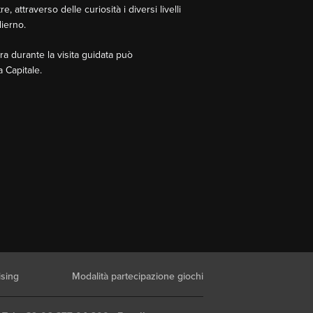
 attraverso delle curiosità i diversi livelli
dierno.
tra durante la visita guidata può
 Capitale.
ising
Modalità partecipazione giochi