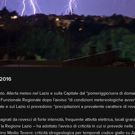
2016
ento. Allerta meteo nel Lazio e sulla Capitale dal “pomeriggio/sera di dom
tro Funzionale Regionale dopo l’avviso “di condizioni metereologiche avver
itale e sul Lazio si prevedono: “precipitazioni a prevalente carattere di ro
i da rovesci di forte intensità, frequente attività elettrica, locali grandi
 Regione Lazio – ha adottato l’avviso di criticità in cui si prevede nelle zon
cino Medio Tevere; criticità idrogeologica per temporali codice giallo su 