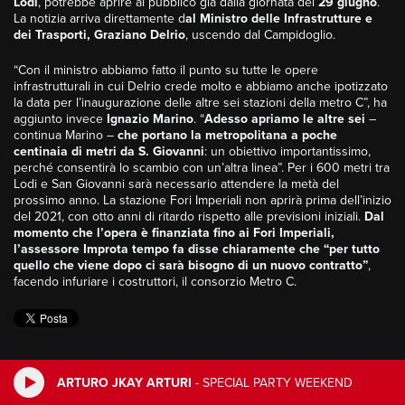
Lodi
, potrebbe aprire al pubblico già dalla giornata del
29 giugno
.
La notizia arriva direttamente d
al Ministro delle Infrastrutture e
dei Trasporti, Graziano Delrio
, uscendo dal Campidoglio.
“Con il ministro abbiamo fatto il punto su tutte le opere
infrastrutturali in cui Delrio crede molto e abbiamo anche ipotizzato
la data per l’inaugurazione delle altre sei stazioni della metro C”, ha
aggiunto invece
Ignazio Marino
. “
Adesso apriamo le altre sei
–
continua Marino –
che portano la metropolitana a poche
centinaia di metri da S. Giovanni
: un obiettivo importantissimo,
perché consentirà lo scambio con un’altra linea”. Per i 600 metri tra
Lodi e San Giovanni sarà necessario attendere la metà del
prossimo anno. La stazione Fori Imperiali non aprirà prima dell’inizio
del 2021, con otto anni di ritardo rispetto alle previsioni iniziali.
Dal
momento che l’opera è finanziata fino ai Fori Imperiali,
l’assessore Improta tempo fa disse chiaramente che “per tutto
quello che viene dopo ci sarà bisogno di un nuovo contratto”
,
facendo infuriare i costruttori, il consorzio Metro C.
ARTURO JKAY ARTURI
-
SPECIAL PARTY WEEKEND