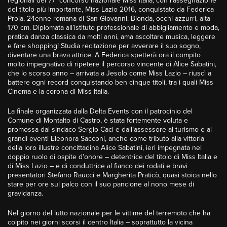
regionali del 77° concorso nazionale Miss Italia, con l’assegnazione
del titolo più importante, Miss Lazio 2016, conquistato da Federica
Proia, 24enne romana di San Giovanni. Bionda, occhi azzurri, alta
170 cm. Diplomata all’istituto professionale di abbigliamento e moda,
pratica danza classica da molti anni, ama ascoltare musica, leggere
e fare shopping! Studia recitazione per avverare il suo sogno,
diventare una brava attrice. A Federica spetterà ora il compito
molto impegnativo di ripetere il percorso vincente di Alice Sabatini,
che lo scorso anno – arrivata a Jesolo come Miss Lazio – riuscì a
battere ogni record conquistando ben cinque titoli, tra i quali Miss
Cinema e la corona di Miss Italia.
La finale organizzata dalla Delta Events con il patrocinio del
Comune di Montalto di Castro, è stata fortemente voluta e
promossa dal sindaco Sergio Caci e dall’assessore al turismo e ai
grandi eventi Eleonora Sacconi, anche come tributo alla vittoria
della loro illustre concittadina Alice Sabatini, ieri impegnata nel
doppio ruolo di ospite d’onore – detentrice del titolo di Miss Italia e
di Miss Lazio – e di conduttrice al fianco dei rodati e bravi
presentatori Stefano Raucci e Margherita Praticò, quasi stoica nello
stare per ore sul palco con il suo pancione al nono mese di
gravidanza.
Nel giorno del lutto nazionale per le vittime del terremoto che ha
colpito nei giorni scorsi il centro Italia – soprattutto la vicina