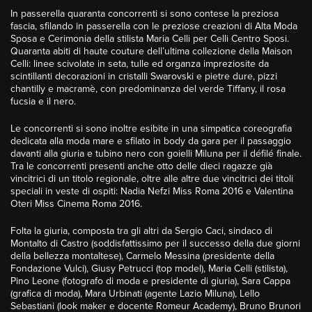
In passerella quaranta concorrenti si sono contese la preziosa
fascia, sfilando in passerella con le preziose creazioni di Alta Moda
Sposa e Cerimonia della stilista Maria Celli per Celli Centro Sposi.
Quaranta abiti di haute couture dell’ultima collezione della Maison
Celli: linee scivolate in seta, tulle ed organza impreziosite da
scintillanti decorazioni in cristalli Swarovski e pietre dure, pizzi
chantilly e macramè, con predominanza del verde Tiffany, il rosa
fucsia e il nero.
Le concorrenti si sono inoltre esibite in una simpatica coreografia
dedicata alla moda mare e sfilato in body da gara per il passaggio
davanti alla giuria e tubino nero con goielli Miluna per il défilé finale.
Tra le concorrenti presenti anche otto delle dieci ragazze già
vincitrici di un titolo regionale, oltre alle altre due vincitrici dei titoli
speciali in veste di ospiti: Nadia Nefzi Miss Roma 2016 e Valentina
Oteri Miss Cinema Roma 2016.
Folta la giuria, composta tra gli altri da Sergio Caci, sindaco di
Montalto di Castro (soddisfattissimo per il successo della due giorni
della bellezza montaltese), Carmelo Messina (presidente della
Fondazione Vulci), Giusy Petrucci (top model), Maria Celli (stilista),
Pino Leone (fotografo di moda e presidente di giuria), Sara Cappa
(grafica di moda), Mara Urbinati (agente Lazio Miluna), Lello
Sebastiani (look maker e docente Romeur Academy), Bruno Brunori