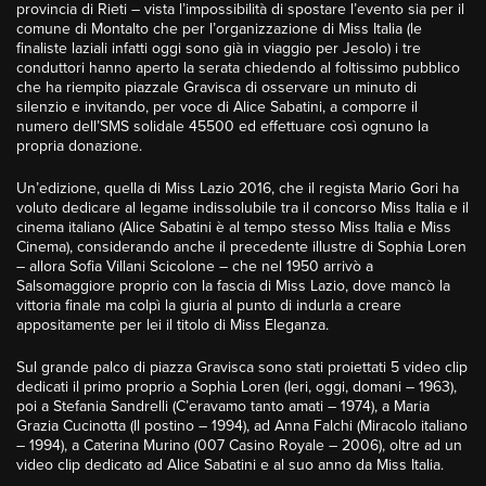
provincia di Rieti – vista l’impossibilità di spostare l’evento sia per il
comune di Montalto che per l’organizzazione di Miss Italia (le
finaliste laziali infatti oggi sono già in viaggio per Jesolo) i tre
conduttori hanno aperto la serata chiedendo al foltissimo pubblico
che ha riempito piazzale Gravisca di osservare un minuto di
silenzio e invitando, per voce di Alice Sabatini, a comporre il
numero dell’SMS solidale 45500 ed effettuare così ognuno la
propria donazione.
Un’edizione, quella di Miss Lazio 2016, che il regista Mario Gori ha
voluto dedicare al legame indissolubile tra il concorso Miss Italia e il
cinema italiano (Alice Sabatini è al tempo stesso Miss Italia e Miss
Cinema), considerando anche il precedente illustre di Sophia Loren
– allora Sofia Villani Scicolone – che nel 1950 arrivò a
Salsomaggiore proprio con la fascia di Miss Lazio, dove mancò la
vittoria finale ma colpì la giuria al punto di indurla a creare
appositamente per lei il titolo di Miss Eleganza.
Sul grande palco di piazza Gravisca sono stati proiettati 5 video clip
dedicati il primo proprio a Sophia Loren (Ieri, oggi, domani – 1963),
poi a Stefania Sandrelli (C’eravamo tanto amati – 1974), a Maria
Grazia Cucinotta (Il postino – 1994), ad Anna Falchi (Miracolo italiano
– 1994), a Caterina Murino (007 Casino Royale – 2006), oltre ad un
video clip dedicato ad Alice Sabatini e al suo anno da Miss Italia.