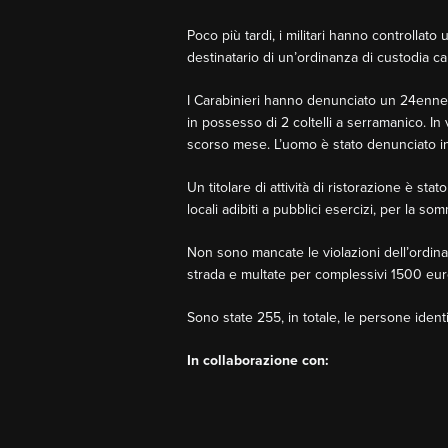
Poco più tardi, i militari hanno controllat
destinatario di un’ordinanza di custodia ca
I Carabinieri hanno denunciato un 24enne ro
in possesso di 2 coltelli a serramanico. I
scorso mese. L’uomo è stato denunciato in s
Un titolare di attività di ristorazione è st
locali adibiti a pubblici esercizi, per la s
Non sono mancate le violazioni dell’ordi
strada e multate per complessivi 1500 eur
Sono state 255, in totale, le persone identi
I
n collaborazione con: