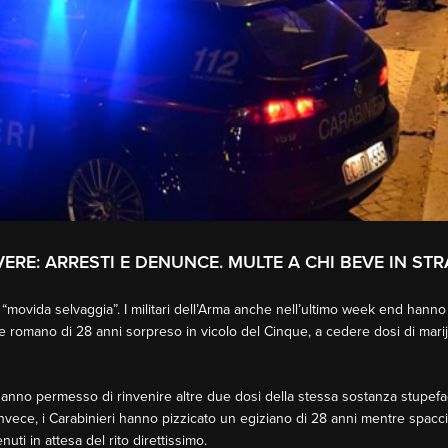
ERE: ARRESTI E DENUNCE. MULTE A CHI BEVE IN ST
“movida selvaggia”. I militari dell’Arma anche nell’ultimo week end hanno ef
romano di 28 anni sorpreso in vicolo del Cinque, a cedere dosi di marijuan
hanno permesso di rinvenire altre due dosi della stessa sostanza stupefa
a invece, i Carabinieri hanno pizzicato un egiziano di 28 anni mentre spac
uti in attesa del rito direttissimo.