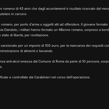
o un romeno di 43 anni che dagli accertamenti è risultato ricercato dal me
utelare in carcere.
mano, per porto d’arma o oggetti atti ad offendere. Il giovane fermato a 
n via Dandolo, i militari hanno fermato un 48enne romano, sorpreso a bor
tato di libertà, per ricettazione.
ato sanzionato per un importo di 100 euro, per la mancanza dei requisiti conc
omministrazione di alimenti e bevande.
nanza anti-alcol emessa dal Comune di Roma da parte di 10 persone, sor
o.
ficate e controllate dai Carabinieri nel corso dell’operazione.