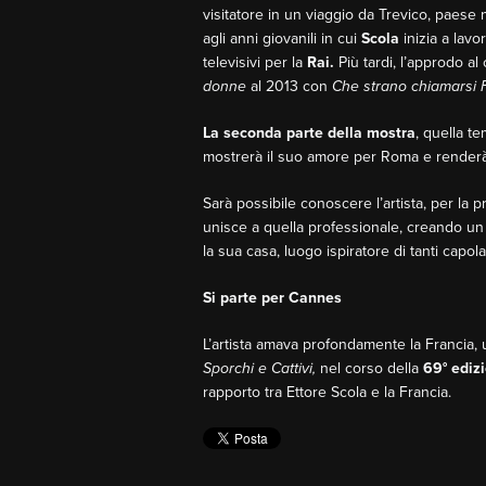
visitatore in un viaggio da Trevico, paese n
agli anni giovanili in cui
Scola
inizia a lavo
televisivi per la
Rai.
Più tardi, l’approdo a
donne
al 2013 con
Che strano chiamarsi 
La seconda parte della mostra
, quella te
mostrerà il suo amore per Roma e renderà o
Sarà possibile conoscere l’artista, per la pr
unisce a quella professionale, creando un 
la sua casa, luogo ispiratore di tanti capolav
Si parte per Cannes
L’artista amava profondamente la Francia, 
Sporchi e Cattivi,
nel corso della
69° ediz
rapporto tra Ettore Scola e la Francia.