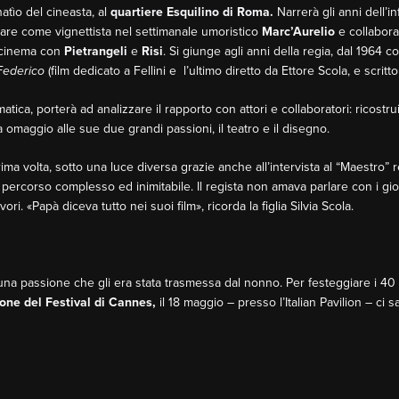
atìo del cineasta, al
quartiere
Esquilino di Roma.
Narrerà gli anni dell’i
rare come vignettista nel settimanale umoristico
Marc’Aurelio
e collabora 
l cinema con
Pietrangeli
e
Risi
. Si giunge agli anni della regia, dal 1964 c
Federico
(film dedicato a Fellini e l’ultimo diretto da Ettore Scola, e scritto 
matica, porterà ad analizzare il rapporto con attori e collaboratori: ricostru
maggio alle sue due grandi passioni, il teatro e il disegno.
ima volta, sotto una luce diversa grazie anche all’intervista al “Maestro” re
percorso complesso ed inimitabile. Il regista non amava parlare con i gio
ori. «Papà diceva tutto nei suoi film», ricorda la figlia Silvia Scola.
una passione che gli era stata trasmessa dal nonno. Per festeggiare i 40
ione del Festival di Cannes,
il 18 maggio – presso l’Italian Pavilion – ci