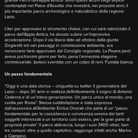
grande Parco dell’Appia Antica. Sono questi alcuni degli aspetti
contemplati nel Piano d’Assetto che investirà, nei prossimi anni, il
più importante parco archeologico e naturalistico della regione
Lazio.
L’iter per approvare lo strumento chiave, con cui sarà valorizzato il
parco dell’Appia Antica, ha dovuto subire un’improvvisa
accelerazione. Dopo il via libera dato ad ottobre dalla giunta
Zingaretti ed vari passaggi in commissione ambiente, era
necessario farlo approvare dal Consiglio regionale. La Pisana però
aveva pochissimi giorni per farlo, pena l’ennesima stagione
commissariale. Ipotesi sventata con un colpo di reni. Fumata bianca.
Un passo fondamentale
“Oggi è una data storica – cinguetta su twitter il governatore del
Lazio – dopo 30 anni si realizza definitivamente il sogno di Antonio
Cederna e di un’intera generazione. Un parco unico al mondo, una
svolta per Roma”. Stessa soddisfazione è stata espressa
dall’assessora all’Ambiente Enrica Onorati che parla di un “passo
fondamentale per la coesistenza e convivenza serena dei tanti
soggetti interessati a un territorio così esteso, per la gran parte di
proprietà privata”. Il parco abbraccia, lungo i suoi 3400 ettari, ben
tre comuni: oltre a quello capitolino, raggiunge infatti anche Marino
e Ciampino.