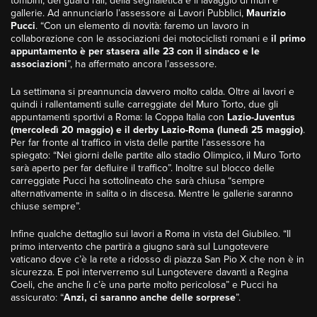
tombini, dei guard rail, della segnaletica e il lavaggio di muri e
gallerie. Ad annunciarlo l’assessore ai Lavori Pubblici,
Maurizio
Pucci
. “Con un elemento di novità: faremo un lavoro in
collaborazione con le associazioni dei motociclisti romani e
il primo
appuntamento è per stasera alle 23 con il sindaco e le
associazioni
”, ha affermato ancora l’assessore.
La settimana si preannuncia davvero molto calda. Oltre ai lavori e
quindi i rallentamenti sulle carreggiate del Muro Torto, due gli
appuntamenti sportivi a Roma: la Coppa Italia con
Lazio-Juventus
(mercoledì 20 maggio) e il derby Lazio-Roma (lunedì 25 maggio)
.
Per far fronte al traffico in vista delle partite l’assessore ha
spiegato: “Nei giorni delle partite allo stadio Olimpico, il Muro Torto
sarà aperto per far defluire il traffico”. Inoltre sul blocco delle
carreggiate Pucci ha sottolineato che sarà chiusa “sempre
alternativamente in salita o in discesa. Mentre le gallerie saranno
chiuse sempre”.
Infine qualche dettaglio sui lavori a Roma in vista del Giubileo. “Il
primo intervento che partirà a giugno sarà sul Lungotevere
vaticano dove c’è la rete a ridosso di piazza San Pio X che non è in
sicurezza. E poi interverremo sul Lungotevere davanti a Regina
Coeli, che anche lì c’è una parte molto pericolosa” e Pucci ha
assicurato: “
Anzi, ci saranno anche delle sorprese
”.