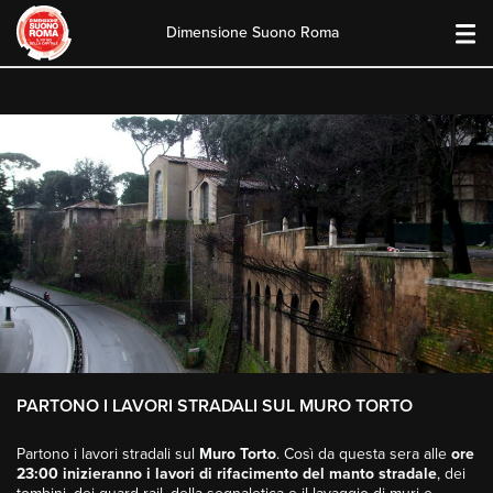
Dimensione Suono Roma
Skip
to
content
PARTONO I LAVORI STRADALI SUL MURO TORTO
Partono i lavori stradali sul
Muro Torto
. Così da questa sera alle
ore
23:00 inizieranno i lavori di rifacimento del manto stradale
, dei