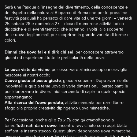
Sarà una Pasqua all’insegna del divertimento, della conoscenza e
del rispetto della natura al Bioparco di Roma che per le prossime
festività pasquali ha pensato di dare vita ad una tre giorni – venerdì
25, sabato 26 e domenica 27 – ricca di numerose attività ludico-
didattiche e di eventi tematici che saranno rivolti alla scoperta
delle uova degli animali, per scoprirne la grande varietà di forme e
colori.
Dimmi che uovo fai e ti dirò chi sei
, per conoscere attraverso
giochi ed esperimenti tutte le particolarità delle uova;
Le uova viste da vicino
, per osservare al microscopio meraviglie
nascoste ai nostri occhi;
L’uovo giusto al posto giusto
, gioco a squadre. Dopo aver risolto
indovinelli e quiz a tema uova di varie dimensioni, i partecipanti le
posizioneranno in diversi nidi cercando di capire a quale specie
appartengano;
Alla ricerca dell’uovo perduto
, attività manuale per dare libero
sfogo alla propria creatività dipingendo uova mimetiche.
Per l’occasione, anche gli
a Tu x Tu con gli animali
sono a
tema:
Tutti nati da un uovo
, incontro ravvicinato con rospi, blatte
soffianti e insetto stecco. Questi ultimi depongono uova mimetiche,
ovvero di varie forme, per far sì che si confondano con il terreno in