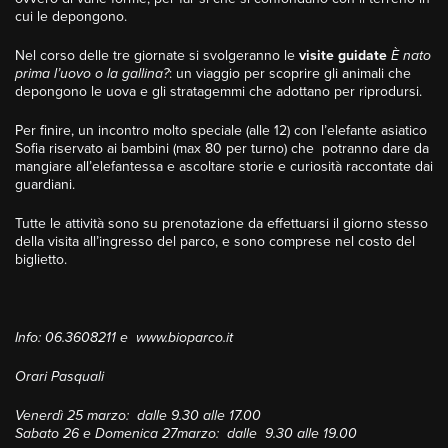
cui le depongono.
Nel corso delle tre giornate si svolgeranno le
visite guidate
È nato
prima l’uovo o la gallina?
: un viaggio per scoprire gli animali che
depongono le uova e gli stratagemmi che adottano per riprodursi.
Per finire, un incontro molto speciale (alle 12) con l’elefante asiatico
Sofia riservato ai bambini (max 80 per turno) che potranno dare da
mangiare all’elefantessa e ascoltare storie e curiosità raccontate dai
guardiani.
Tutte le attività sono su prenotazione da effettuarsi il giorno stesso
della visita all’ingresso del parco, e sono comprese nel costo del
biglietto.
Info: 06.3608211 e www.bioparco.it
Orari Pasquali
Venerdì 25 marzo: dalle 9.30 alle 17.00
Sabato 26 e Domenica 27marzo: dalle 9.30 alle 19.00