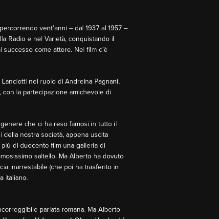
ipercorrendo vent’anni – dal 1937 al 1957 –
la Radio e nel Varietà, conquistando il
al successo come attore. Nel film c’è
 Lanciotti nel ruolo di Andreina Pagnani,
o, con la partecipazione amichevole di
genere che ci ha reso famosi in tutto il
i della nostra società, appena uscita
n più di duecento film una galleria di
famosissimo saltello. Ma Alberto ha dovuto
a inarrestabile (che poi ha trasferito in
 italiano.
ncorreggibile parlata romana. Ma Alberto