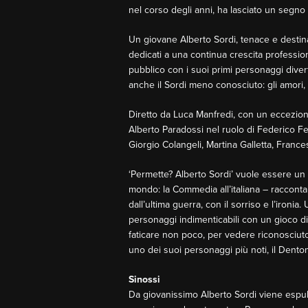
nel corso degli anni, ha lasciato un segno
Un giovane Alberto Sordi, tenace e destina
dedicati a una continua crescita profession
pubblico con i suoi primi personaggi divert
anche il Sordi meno conosciuto: gli amori, la
Diretto da Luca Manfredi, con un ecceziona
Alberto Paradossi nel ruolo di Federico Fel
Giorgio Colangeli, Martina Galletta, Frances
‘Permette? Alberto Sordi’ vuole essere un 
mondo: la Commedia all’italiana – racconta
dall’ultima guerra, con il sorriso e l’ironia
personaggi indimenticabili con un gioco di 
faticare non poco, per vedere riconosciuto 
uno dei suoi personaggi più noti, il Denton
Sinossi
Da giovanissimo Alberto Sordi viene espuls