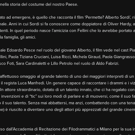
 nella storia del costume del nostro Paese.
to ad emergere, è quello che racconta il film ‘Permette? Alberto Sordi’, r
ale. Anni in cui Sordi si fa conoscere come doppiatore di Oliver Hardy, al
enti. In quel periodo nasce l’amicizia con Fellini che lo avrebbe portato 
 famiglia, gli amici.
le Edoardo Pesce nel ruolo del giovane Alberto, il film vede nel cast Pia
lini, Paola Tiziana Cruciani, Luisa Ricci, Michela Giraud, Paola Giangrass
co Foti, Sara Cardinaletti e Lillo Petrolo nel ruolo di Aldo Fabrizi.
affettuoso omaggio al grande talento di uno dei maggiori interpreti di un 
 il regista Luca Manfredi. Un genere capace di raccontare i drammi e i viz
. Un attore straordinario, dotato di un talento innato, che ci ha regalato co
invenzioni e di “tic” sui loro modi di parlare e di muoversi, come il suo 
il suo talento. Senza mai abbattersi, ma anzi, combattendo con una tenaci
e) è riuscito a diventare uno degli attori più apprezzati del grande cinema
o dall’Accademia di Recitazione dei Filodrammatici a Milano per la sua i