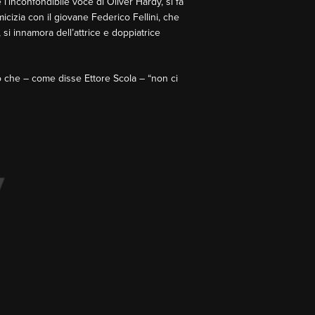
l’inconfondibile voce di Oliver Hardy, si fa
icizia con il giovane Federico Fellini, che
 si innamora dell’attrice e doppiatrice
mo che – come disse Ettore Scola – “non ci