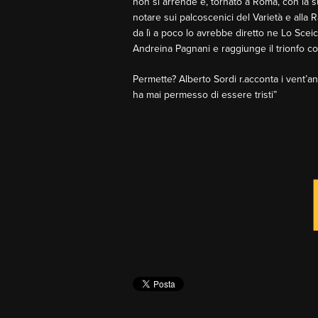
non si arrende e, tornato a Roma, con la su
notare sui palcoscenici del Varietà e alla 
da lì a poco lo avrebbe diretto ne Lo Sceicc
Andreina Pagnani e raggiunge il trionfo c
Permette? Alberto Sordi r.acconta i vent’an
ha mai permesso di essere tristi”