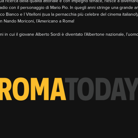
a ricerca della qualità attoriale e con impegno tenace, riesce a diventare 
Radio con il personaggio di Mario Pio. In quegli anni stringe una grande am
o Bianco e I Vitelloni (sua la pernacchia più celebre del cinema italiano!),
on Nando Moriconi, l’Americano a Roma!
ni in cui il giovane Alberto Sordi è diventato l’Albertone nazionale, l’uo