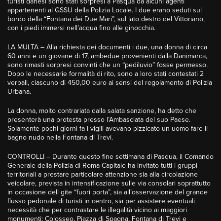
turisti danesi sono stati sorpresi a Pasqua da alcuni agenti
appartenenti al GSSU della Polizia Locale. I due erano seduti sul
bordo della “Fontana dei Due Mari”, sul lato destro del Vittoriano,
con i piedi immersi nell’acqua fino alle ginocchia.
LA MULTA – Alla richiesta dei documenti i due, una donna di circa
60 anni e un giovane di 17, ambedue provenienti dalla Danimarca,
sono rimasti sorpresi convinti che un “pediluvio” fosse permesso.
Dopo le necessarie formalità di rito, sono a loro stati contestati 2
verbali, ciascuno di 450,00 euro ai sensi del regolamento di Polizia
Urbana.
La donna, molto contrariata dalla salata sanzione, ha detto che
presenterà una protesta presso l’Ambasciata del suo Paese.
Solamente pochi giorni fa i vigili avevano pizzicato un uomo fare il
bagno nudo nella Fontana di Trevi.
CONTROLLI – Durante questo fine settimana di Pasqua, il Comando
Generale della Polizia di Roma Capitale ha invitato tutti i gruppi
territoriali a prestare particolare attenzione sia alla circolazione
veicolare, prevista in intensificazione sulle via consolari soprattutto
in occasione dell gite “fuori porta”, sia all’osservazione del grande
flusso pedonale di turisti in centro, sia per assistere eventuali
necessità che per contrastare le illegalità vicino ai maggiori
monumenti: Colosseo, Piazza di Spagna, Fontana di Trevi e