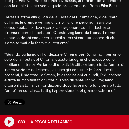
dite più Festival” ha detto Piera Detassis, al termine della riunione
con la quale è stata scelta quale presidente del Roma Film Fest.
Detassis torna alla guida della Festa del Cinema che, dice, “sarà il
culmine, la grande vetrina di visibilità, che però non sarà più
concorsuale, ma dovrà parlare e ragionare con l’industria del
cinema e con gli spettatori. Questo vogliamo da Roma. Il nome
esatto lo dobbiamo ancora stabilire ma siamo tutti concordi che
siamo tornati alla festa e ci restiamo”.
“Quando parliamo di Fondazione Cinema per Roma, non parliamo
solo della Festa del Cinema, questo bisogna che adesso ce lo
mettiamo in testa. Parliamo di un’attività diffusa lungo tutto l’anno, di
incentivazione del cinema, di sinergia con tutte le forze locali
presenti, il mercato, la fiction, le associazioni culturali, l’educational
e tutte le manifestazioni che ci sono durante l’anno. Vogliamo
creare il sistema. La Fondazione deve lavorare e funzionare tutto
l’anno” ha concluso. tutti gli appassionati del grande schermo”.
883
-
LA REGOLA DELL'AMICO