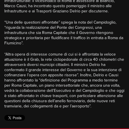
infrastrutturale: il vicesindaco di Roma e assessore al Bilancio,
Marco Causi, ha incontrato questo pomeriggio il ministro alle
Infrastrutture e ai Trasporti Graziano Delrio per discuterne.
“Una delle questioni affrontate” spiega la nota del Campidoglio,
“riguarda la realizzazione del Ponte dei Congressi, una
infrastruttura che sia Roma Capitale che il Governo ritengono
strategica e prioritaria per fluidificare il traffico in entrata a Roma da
Fiumicino”.
“Altra opera di interesse comune di cui si è affrontata la veloce
attuazione è il Grab, la rete ciclopedonale di circa 40 chilometri che
attraverserà diversi municipi cittadini. Il ministro Delrio ha
confermato il grande interesse del Governo e la sua intenzione di
cofinanziare l’opera con apposite risorse”. Inoltre, Delrio e Causi
hanno affrontato la “definizione del Programma a medio termine
per Roma Capitale, un piano intersettoriale che, ancora una volta,
vedrà la collaborazione dell’Esecutivo e del Campidoglio e che oggi
è stato affrontato in chiave trasporti, con particolare attenzione alle
questioni della chiusura dell’anello ferroviario, delle nuove reti
tramviarie, dei collegamenti da e per l’aeroporto”.
Ascolta la diretta
Gianmarco Callari
dalle 10:00 alle 14:00