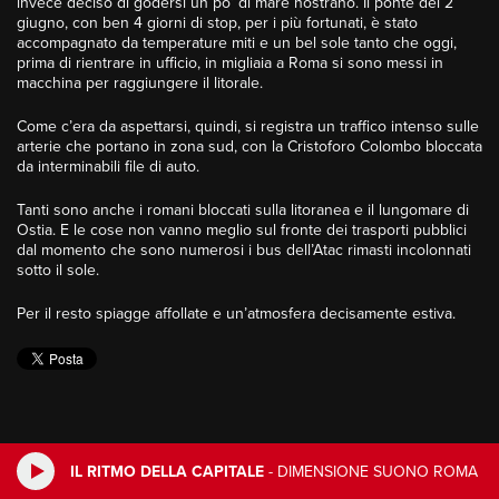
invece deciso di godersi un po’ di mare nostrano. Il ponte del 2
giugno, con ben 4 giorni di stop, per i più fortunati, è stato
accompagnato da temperature miti e un bel sole tanto che oggi,
prima di rientrare in ufficio, in migliaia a Roma si sono messi in
macchina per raggiungere il litorale.
Come c’era da aspettarsi, quindi, si registra un traffico intenso sulle
arterie che portano in zona sud, con la Cristoforo Colombo bloccata
da interminabili file di auto.
Tanti sono anche i romani bloccati sulla litoranea e il lungomare di
Ostia. E le cose non vanno meglio sul fronte dei trasporti pubblici
dal momento che sono numerosi i bus dell’Atac rimasti incolonnati
sotto il sole.
Per il resto spiagge affollate e un’atmosfera decisamente estiva.
IL RITMO DELLA CAPITALE
-
DIMENSIONE SUONO ROMA