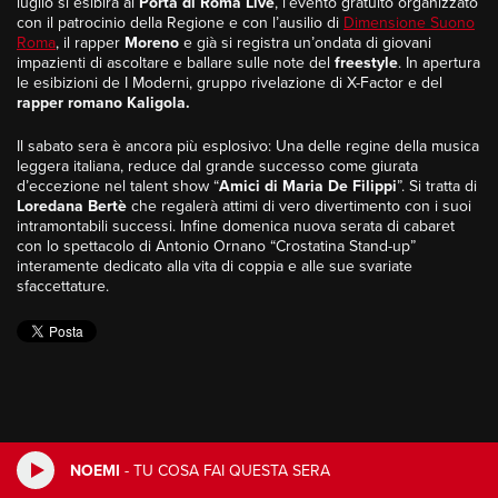
luglio si esibirà al
Porta di Roma Live
, l’evento gratuito organizzato
con il patrocinio della Regione e con l’ausilio di
Dimensione Suono
Roma
, il rapper
Moreno
e già si registra un’ondata di giovani
impazienti di ascoltare e ballare sulle note del
freestyle
. In apertura
le esibizioni de I Moderni, gruppo rivelazione di X-Factor e del
rapper romano Kaligola.
Il sabato sera è ancora più esplosivo: Una delle regine della musica
leggera italiana, reduce dal grande successo come giurata
d’eccezione nel talent show “
Amici di Maria De Filippi
”. Si tratta di
Loredana Bertè
che regalerà attimi di vero divertimento con i suoi
intramontabili successi. Infine domenica nuova serata di cabaret
con lo spettacolo di Antonio Ornano “Crostatina Stand-up”
interamente dedicato alla vita di coppia e alle sue svariate
sfaccettature.
NOEMI
-
TU COSA FAI QUESTA SERA