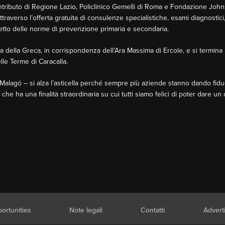
il contributo di Regione Lazio, Policlinico Gemelli di Roma e Fondazione J
traverso l’offerta gratuita di consulenze specialistiche, esami diagnostici
spetto delle norme di prevenzione primaria e secondaria.
a della Greca, in corrispondenza dell’Ara Massima di Ercole, e si termina 
lle Terme di Caracalla.
alagó – si alza l’asticella perché sempre più aziende stanno dando fiduc
he ha una finalità straordinaria su cui tutti siamo felici di poter dare un 
ortunities
Note legali
Contatti
Advert