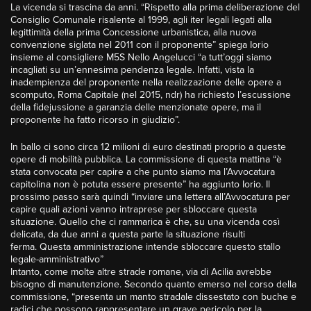
La vicenda si trascina da anni. “Rispetto alla prima deliberazione del
Consiglio Comunale risalente al 1999, agli iter legali legati alla
legittimità della prima Concessione urbanistica, alla nuova
convenzione siglata nel 2011 con il proponente” spiega Iorio
insieme al consigliere M5S Nello Angelucci “a tutt’oggi siamo
incagliati su un’ennesima pendenza legale. Infatti, vista la
inadempienza del proponente nella realizzazione delle opere a
scomputo, Roma Capitale (nel 2015, ndr) ha richiesto l’escussione
della fidejussione a garanzia delle menzionate opere, ma il
proponente ha fatto ricorso in giudizio”.
In ballo ci sono circa 12 milioni di euro destinati proprio a queste
opere di mobilità pubblica. La commissione di questa mattina “è
stata convocata per capire a che punto siamo ma l’Avvocatura
capitolina non è potuta essere presente” ha aggiunto Iorio. Il
prossimo passo sarà quindi “inviare una lettera all’Avvocatura per
capire quali azioni vanno intraprese per sbloccare questa
situazione. Quello che ci rammarica è che, su una vicenda così
delicata, da due anni a questa parte la situazione risulti
ferma. Questa amministrazione intende sbloccare questo stallo
legale-amministrativo”
Intanto, come molte altre strade romane, via di Acilia avrebbe
bisogno di manutenzione. Secondo quanto emerso nel corso della
commissione, “presenta un manto stradale dissestato con buche e
radici che possono rappresentare un grave pericolo per la