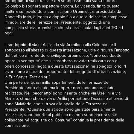
raddoppio di via di Acilia e del sottopasso sulla via Cristoforo
Colombo bisognerà aspettare ancora. La vicenda, finita questa
mattina sul tavolo della commissione Urbanistica, presieduta da
Donatella Iorio, è legata a doppio filo a quella del vicino complesso
immobiliare delle Terrazze del Presidente, oggetto di una
complicata storia urbanistica che si è trascinata dagli anni ’90 ad
oggi.
Il raddoppio di via di Acilia, da via Archiloco alla Colombo, e il
sottopasso all’altezza di questa intersezione, utile a ridurre l’impatto
del traffico a fronte dello sviluppo urbanistico, “sono cosiddette
opere ‘a scomputo’ che si sarebbero dovute realizzare con gli
oneri concessori legati a questa lottizzazione” ha spiegato Iorio. “I
lavori sono a cura del proponente del progetto di urbanizzazione,
la Eur Servizi Terziari srl”.
Una parte dei quasi mille appartamenti delle Terrazze del
Presidente sono abitate ma le opere non sono ancora state
realizzate. Nel ‘pacchetto’ sono inserite anche via Usellini e via
Menzio, strade che da via di Acilia permettono l’accesso al piano di
zona Malafede, che si trova alle spalle delle Terrazze del
Presidente. “Queste due strade sono già state parzialmente
realizzate, sono aperte al pubblico ma non sono ancora state
collaudate né acquisite dal Comune” continua la presidente della
commissione.