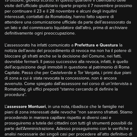
19 ottobre, giovedì scorso. In questo quartiere il calendario delle
visite dell’ufficiale giudiziario riparte proprio il 7 novembre prossimo
per continuare il 23 e il 28 novembre e alcuni degli inquilini
interessati, contattati da Romatoday, hanno fatto sapere di
attendere una comunicazione ufficiale da parte dell’assessorato da
un lato e del commissario liquidatore dall’altro, prima di archiviare
definitivamente ogni preoccupazione.
L’assessorato ha infatti comunicato a
Prefettura e Questura
la
notizia dell’avvio del procedimento di revoca ma non ha il potere di
bloccare gli sfratti anche se la decisione del Comune, nei fatti,
dovrebbe fermarli. Il passo successivo alla revoca, infatti, è quello
dell’acquisizione degli immobili in questione al patrimonio di Roma
Capitale. Passo che per Castelverde e Tor Vergata, i primi due piani
di zona a cui è stata revocata la concessione, non è ancora
avvenuto. Come spiegato dall’assessore
nel corso di un’intervista a
Romatoday,
gli uffici preposti “stanno cercando di definire la
procedura”.
L’
assessore Montuori
, in una nota, ribadisce che le famiglie nei
piani di zona interessati dalle revoche “non saranno sfrattati. Stiamo
procedendo in maniera capillare rispetto ai diversi casi e
proseguiremo a tutela dei cittadini con tutti gli strumenti possibili da
parte dell’Amministrazione. Adesso proseguiremo con le verifiche e
analisi necessarie dei singoli casi per procedere all’atto definitivo di