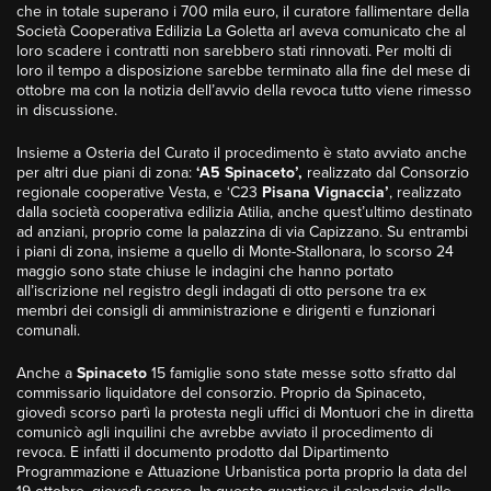
che in totale superano i 700 mila euro, il curatore fallimentare della
Società Cooperativa Edilizia La Goletta arl aveva comunicato che al
loro scadere i contratti non sarebbero stati rinnovati. Per molti di
loro il tempo a disposizione sarebbe terminato alla fine del mese di
ottobre ma con la notizia dell’avvio della revoca tutto viene rimesso
in discussione.
Insieme a Osteria del Curato il procedimento è stato avviato anche
per altri due piani di zona:
‘A5 Spinaceto’,
realizzato dal Consorzio
regionale cooperative Vesta, e ‘C23
Pisana Vignaccia’
, realizzato
dalla società cooperativa edilizia Atilia, anche quest’ultimo destinato
ad anziani, proprio come la palazzina di via Capizzano. Su entrambi
i piani di zona, insieme a quello di Monte-Stallonara,
lo scorso 24
maggio sono state chiuse le indagini
che hanno portato
all’iscrizione nel registro degli indagati di otto persone tra ex
membri dei consigli di amministrazione e dirigenti e funzionari
comunali.
Anche a
Spinaceto
15 famiglie sono state messe sotto sfratto
dal
commissario liquidatore del consorzio. Proprio da Spinaceto,
giovedì scorso partì la protesta negli uffici di Montuori che in diretta
comunicò agli inquilini che avrebbe avviato il procedimento di
revoca. E infatti il documento prodotto dal Dipartimento
Programmazione e Attuazione Urbanistica porta proprio la data del