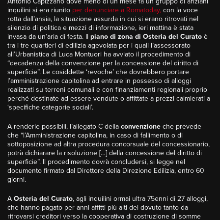
Antonio Capizzano dove meno di un mese fa un gruppo di anziani
inquilini si era riunito
per denunciare a Romatoday,
con la voce
rotta dall’ansia, la situazione assurda in cui si erano ritrovati nel
silenzio di politica e mezzi di informazione, ieri mattina è stata
invasa da un’aria di festa. Il
piano di zona di Osteria del Curato
è
tra i tre quartieri di edilizia agevolata per i quali l’assessorato
all’Urbanistica di Luca Montuori ha avviato il procedimento di
“decadenza della convenzione per la concessione del diritto di
superficie”. Le cosiddette ‘revoche’ che dovrebbero portare
l’amministrazione capitolina ad entrare in possesso di alloggi
realizzati su terreni comunali e con finanziamenti regionali proprio
perché destinate ad essere vendute o affittate a prezzi calmierati a
‘specifiche categorie sociali’.
A renderle possibili, l’allegato C della
convenzione
che prevede
che “l’Amministrazione capitolina, in caso di fallimento o di
sottoposizione ad altra procedura concorsuale del concessionario,
potrà dichiarare la risoluzione […] della concessione del diritto di
superficie”. Il procedimento dovrà concludersi, si legge nel
documento firmato dal Direttore della Direzione Edilizia, entro 60
giorni.
A
Osteria del Curato
, agli inquilini ormai ultra 75enni di 27 alloggi,
che hanno pagato per anni affitti più alti del dovuto tanto da
ritrovarsi creditori verso la cooperativa di costruzione di somme