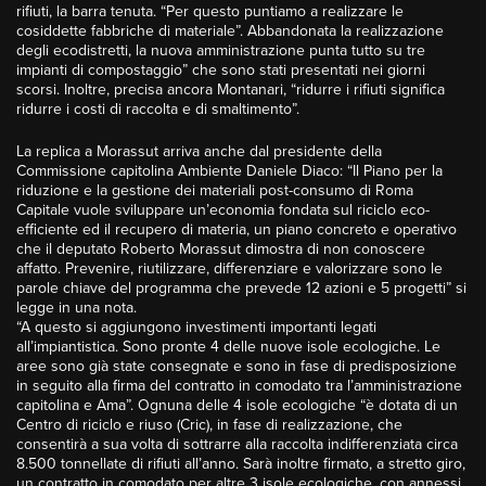
rifiuti, la barra tenuta. “Per questo puntiamo a realizzare le
cosiddette fabbriche di materiale”. Abbandonata la realizzazione
degli ecodistretti, la nuova amministrazione punta tutto su tre
impianti di compostaggio” che sono stati presentati nei giorni
scorsi. Inoltre, precisa ancora Montanari, “ridurre i rifiuti significa
ridurre i costi di raccolta e di smaltimento”.
La replica a Morassut arriva anche dal presidente della
Commissione capitolina Ambiente Daniele Diaco: “Il Piano per la
riduzione e la gestione dei materiali post-consumo di Roma
Capitale vuole sviluppare un’economia fondata sul riciclo eco-
efficiente ed il recupero di materia, un piano concreto e operativo
che il deputato Roberto Morassut dimostra di non conoscere
affatto. Prevenire, riutilizzare, differenziare e valorizzare sono le
parole chiave del programma che prevede 12 azioni e 5 progetti” si
legge in una nota.
“A questo si aggiungono investimenti importanti legati
all’impiantistica. Sono pronte 4 delle nuove isole ecologiche. Le
aree sono già state consegnate e sono in fase di predisposizione
in seguito alla firma del contratto in comodato tra l’amministrazione
capitolina e Ama”. Ognuna delle 4 isole ecologiche “è dotata di un
Centro di riciclo e riuso (Cric), in fase di realizzazione, che
consentirà a sua volta di sottrarre alla raccolta indifferenziata circa
8.500 tonnellate di rifiuti all’anno. Sarà inoltre firmato, a stretto giro,
un contratto in comodato per altre 3 isole ecologiche, con annessi