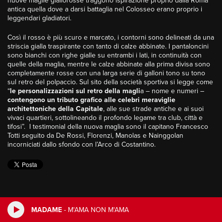
nuove maglie giallorosse traggono ispirazione proprio dalla Roma
antica quella dove a darsi battaglia nel Colosseo erano proprio i
leggendari gladiatori.
Così il rosso è più scuro e marcato, i contorni sono delineati da una
striscia gialla traspirante con tanto di calze abbinate. I pantaloncini
sono bianchi con righe gialle su entrambi i lati, in continuità con
quelle della maglia, mentre le calze abbinate alla prima divisa sono
completamente rosse con una larga serie di galloni tono su tono
sul retro del polpaccio. Sul sito della società sportiva si legge come
“
le personalizzazioni sul retro della magli
a – nome e numeri –
contengono un tributo grafico alle celebri meraviglie
architettoniche della Capitale
, alle sue strade antiche e ai suoi
vivaci quartieri, sottolineando il profondo legame tra club, città e
tifosi”. I testimonial della nuova maglia sono il capitano Francesco
Totti seguito da De Rossi, Florenzi, Manolas e Nainggolan
incorniciati dallo sfondo con l’Arco di Costantino.
MADAME
-
M'AMA NON M'AMA