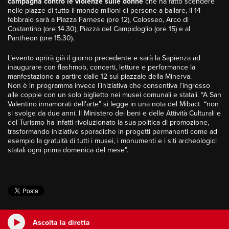
campagna contro le violenze sulle donne
che ha fatto scendere
nelle piazze di tutto il mondo milioni di persone a ballare, il 14
febbraio sarà a Piazza Farnese (ore 12), Colosseo, Arco di
Costantino (ore 14.30), Piazza del Campidoglio (ore 15) e al
Pantheon (ore 15.30).
L’evento aprirà già il giorno precedente e sarà la Sapienza ad
inaugurare con flashmob, concerti, letture e performance la
manfestazione a partire dalle 12 sul piazzale della Minerva.
Non è in programma invece l’iniziativa che consentiva l’ingresso
alle coppie con un solo biglietto nei musei comunali e statali. “A San
Valentino innamorati dell’arte” si legge in una nota del Mibact “non
si svolge da due anni. Il Ministero dei beni e delle Attività Culturali e
del Turismo ha infatti rivoluzionato la sua politica di promozione,
trasformando iniziative sporadiche in progetti permanenti come ad
esempio la gratuità di tutti i musei, i monumenti e i siti archeologici
statali ogni prima domenica del mese”.
Ascolta la diretta
Xenia D’Ovidio
dalle 7:00 alle 10:00
Ascolta la diretta