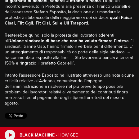
la giornata di domani, venerdì 2 ottobre a Roma
. Dopo un
incontro avvenuto in Prefettura alla presenza di Franco Gabrielli e
dell’assessore Stefano Esposito, la decisione di rimandare la
protesta è stata accolta dalla maggioranza dei sindaca,
quali Faisa-
Cisal, Filt Cgil, Fit Cisl, Sul e Uil Trasporti.
Resterebbe quindi solo la protesta dei lavoratori aderenti
all’
Unione sindacale di base che non ha voluto firmare l’intesa
. “I
sindacati, tranne Usb, hanno firmato il verbale per il differimento. E’
un atteggiamento di responsabilità da parte delle sigle sindacali –
ha commentato Esposito alla fine – . Sto lavorando pancia a terra al
150% e ringrazio il prefetto Gabrielli”.
Intanto l’assessore Esposito ha illustrato attraverso una nota alcune
criticità relative all’Azienda, comunicando l’impegno
dell’amministrazione a risolvere nel più breve tempo possibile i
problemi dei lavoratori relativi al versamento dei contributi finora
non assolti ed al pagamento degli stipendi arretrati del mese di
agosto.
BLACK MACHINE
-
HOW GEE