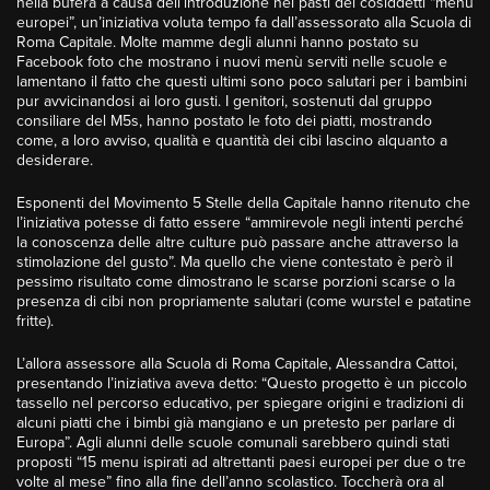
nella bufera a causa dell’introduzione nei pasti dei cosiddetti “menu
europei”, un’iniziativa voluta tempo fa dall’assessorato alla Scuola di
Roma Capitale. Molte mamme degli alunni hanno postato su
Facebook foto che mostrano i nuovi menù serviti nelle scuole e
lamentano il fatto che questi ultimi sono poco salutari per i bambini
pur avvicinandosi ai loro gusti. I genitori, sostenuti dal gruppo
consiliare del M5s, hanno postato le foto dei piatti, mostrando
come, a loro avviso, qualità e quantità dei cibi lascino alquanto a
desiderare.
Esponenti del Movimento 5 Stelle della Capitale hanno ritenuto che
l’iniziativa potesse di fatto essere “ammirevole negli intenti perché
la conoscenza delle altre culture può passare anche attraverso la
stimolazione del gusto”. Ma quello che viene contestato è però il
pessimo risultato come dimostrano le scarse porzioni scarse o la
presenza di cibi non propriamente salutari (come wurstel e patatine
fritte).
L’allora assessore alla Scuola di Roma Capitale, Alessandra Cattoi,
presentando l’iniziativa aveva detto: “Questo progetto è un piccolo
tassello nel percorso educativo, per spiegare origini e tradizioni di
alcuni piatti che i bimbi già mangiano e un pretesto per parlare di
Europa”. Agli alunni delle scuole comunali sarebbero quindi stati
proposti “15 menu ispirati ad altrettanti paesi europei per due o tre
volte al mese” fino alla fine dell’anno scolastico. Toccherà ora al