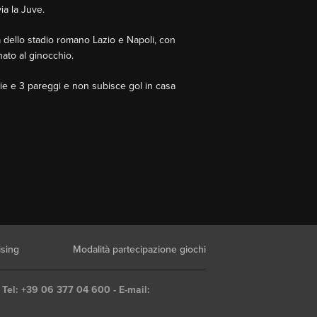
ia la Juve.
ba dello stadio romano Lazio e Napoli, con
nato al ginocchio.
torie e 3 pareggi e non subisce gol in casa
ising
Modalità partecipazione giochi
 Tel: +39 06 377 04 600 - E-mail: