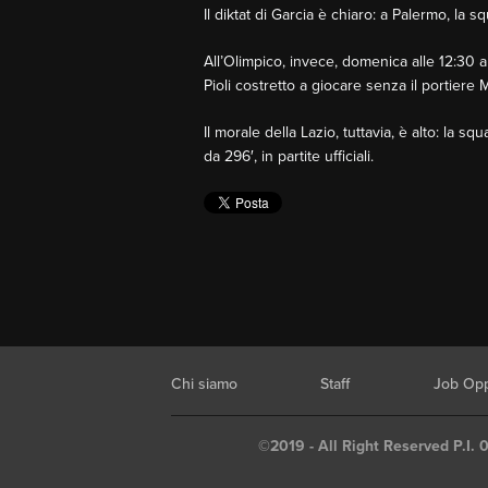
Il diktat di Garcia è chiaro: a Palermo, la 
All’Olimpico, invece, domenica alle 12:30 a
Pioli costretto a giocare senza il portiere
Il morale della Lazio, tuttavia, è alto: la 
da 296′, in partite ufficiali.
Chi siamo
Staff
Job Opp
©2019 - All Right Reserved P.I. 