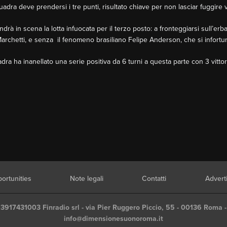
squadra deve prendersi i tre punti, risultato chiave per non lasciar fuggire v
ndrà in scena la lotta infuocata per il terzo posto: a fronteggiarsi sull’er
 Marchetti, e senza il fenomeno brasiliano Felipe Anderson, che si infortu
squadra ha inanellato una serie positiva da 6 turni a questa parte con 3 vit
ortunities
Note legali
Contatti
Advert
03917431003 Finradio srl - via Pier Ruggero Piccio, 55 - 00136 Roma -
info@dimensionesuonoroma.it