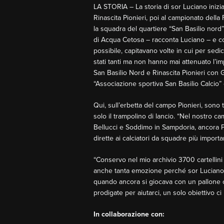
LA STORIA – La storia di sor Luciano inizia
Rinascita Pionieri, poi al campionato della F
la squadra del quartiere “San Basilio nord”
di Acqua Cetosa – racconta Luciano – e co
possibile, capitavano volte in cui per sedic
stati tanti ma non hanno mai attenuato l’impe
San Basilio Nord e Rinascita Pionieri con 
“Associazione sportiva San Basilio Calcio” 
Qui, sull’erbetta del campo Pionieri, sono
solo il trampolino di lancio. “Nel nostro c
Bellucci e Soddimo in Sampdoria, ancora P
dirette ai calciatori da squadre più importa
“Conservo nel mio archivio 3700 cartellini c
anche tanta emozione perché sor Luciano in
quando ancora si giocava con un pallone cu
prodigate per aiutarci, un solo obiettivo c
In collaborazione con: