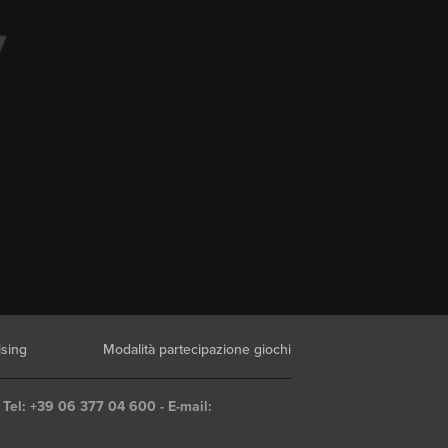
ising
Modalità partecipazione giochi
 Tel: +39 06 377 04 600 - E-mail: