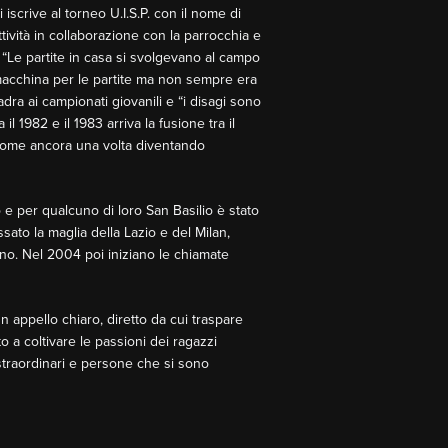
iscrive al torneo U.I.S.P. con il nome di
attività in collaborazione con la parrocchia e
. “Le partite in casa si svolgevano al campo
macchina per le partite ma non sempre era
adra ai campionati giovanili e “i disagi sono
l 1982 e il 1983 arriva la fusione tra il
a nome ancora una volta diventando
 e per qualcuno di loro San Basilio è stato
sato la maglia della Lazio e del Milan,
no. Nel 2004 poi iniziano le chiamate
un appello chiaro, diretto da cui traspare
 a coltivare le passioni dei ragazzi
straordinari e persone che si sono