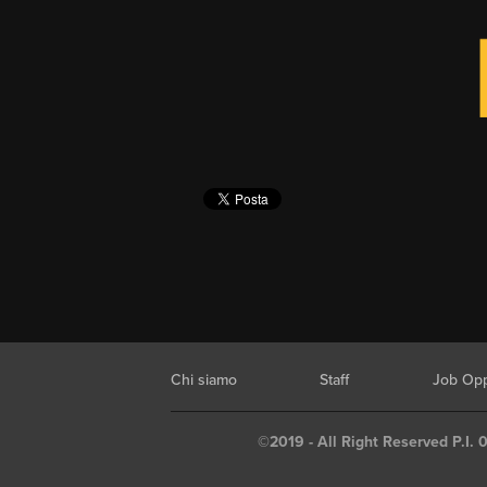
Chi siamo
Staff
Job Opp
©2019 - All Right Reserved P.I. 