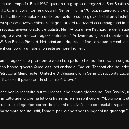
 molto tempo fa. Era il 1960 quando un gruppo di ragazzi di San Basilio si 
.I.G.C. e ancora i tornei giovanili. Nei primi anni ’70, poi, iniziarono altre 
 fu iscritta al campionato della federazione come giovanissimi provinciali
sì spesso dovevo chiedere ai genitori dei ragazzi di accompagnarci in 
i ragazzi avevamo solo tre autisti”. Nel ’74 poi arriva l’iscrizione della squ
gno a lavorare con ragazzi entusiasti”. Arrivano poi gli anni ottanta e tra i
GS San Basilio Pionieri. Nei primi anni duemila, infine, la squadra cambi
e il campo di via Fabriano resta sempre Pionieri.
 tanti i ragazzi che prendendo a calci un pallone hanno rincorso un sogno
ampo hanno giocato Quagliozzi poi andato al Cagliari, Tassotti che ha indos
etrucci al Manchester United e D’ Alessandro in Serie C”, racconta Lucia
nti e così “il passo per la chiusura è breve”.
he voglio restituire a tutti i ragazzi che hanno giocato nel San Basilio”, 
 tutto quello che ha fatto ci ha sempre messo il cuore. “Abbiamo iniziato
cito – spiega ripercorrendo gli anni di attività – ho conosciuto ragazzi 
i ha sempre tenuto uniti, l’amore per lo sport senza inganni ne guadagni”.