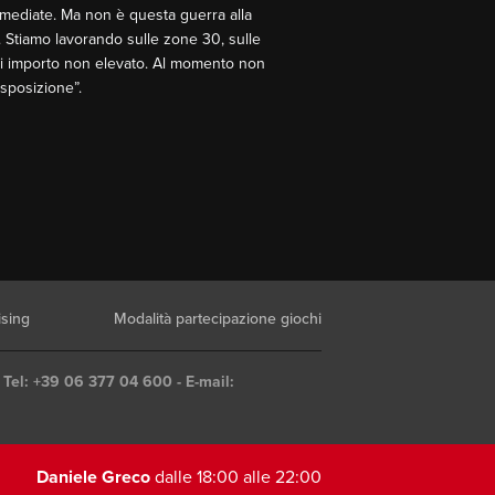
mmediate. Ma non è questa guerra alla
. Stiamo lavorando sulle zone 30, sulle
 di importo non elevato. Al momento non
isposizione”.
ising
Modalità partecipazione giochi
 Tel: +39 06 377 04 600 - E-mail:
Daniele Greco
dalle 18:00 alle 22:00