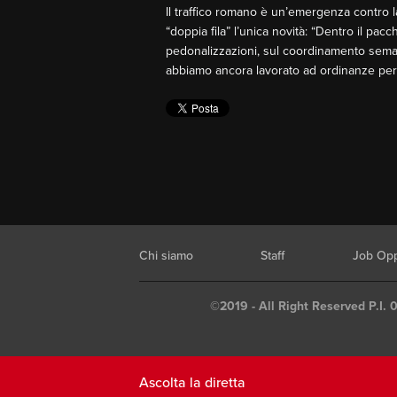
Il traffico romano è un’emergenza contro l
“doppia fila” l’unica novità: “Dentro il pa
pedonalizzazioni, sul coordinamento semafo
abbiamo ancora lavorato ad ordinanze perche
Chi siamo
Staff
Job Opp
©2019 - All Right Reserved P.I. 
Ascolta la diretta