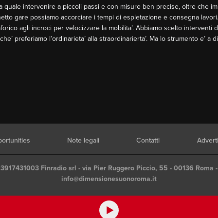
a quale intervenire a piccoli passi e con misure ben precise, oltre che i
cchetto gare possiamo accorciare i tempi di espletazione e consegna lavori
rico agli incroci per velocizzare la mobilita’. Abbiamo scelto interventi
’ preferiamo l’ordinarieta’ alla straordinarierta’. Ma lo strumento e’ a d
ortunities
Note legali
Contatti
Advert
03917431003 Finradio srl - via Pier Ruggero Piccio, 55 - 00136 Roma -
info@dimensionesuonoroma.it