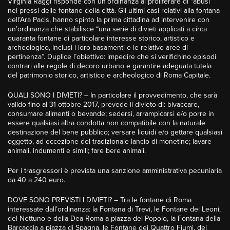
Virginia Raggi risponde con un’ordinanza al proliferare di “abusi”
nei pressi delle fontane della città. Gli ultimi casi relativi alla fontana
dell’Ara Pacis, hanno spinto la prima cittadina ad intervenire con
un’ordinanza che stabilisce “una serie di divieti applicati a circa
quaranta fontane di particolare interesse storico, artistico e
archeologico, inclusi i loro basamenti e le relative aree di
pertinenza”. Duplice l’obiettivo: impedire che si verifichino episodi
contrari alle regole di decoro urbano e garantire adeguata tutela
del patrimonio storico, artistico e archeologico di Roma Capitale.
QUALI SONO I DIVIETI? – In particolare il provvedimento, che sarà
valido fino al 31 ottobre 2017, prevede il divieto di: bivaccare,
consumare alimenti o bevande; sedersi, arrampicarsi e/o porre in
essere qualsiasi altra condotta non compatibile con la naturale
destinazione del bene pubblico; versare liquidi e/o gettare qualsiasi
oggetto, ad eccezione del tradizionale lancio di monetine; lavare
animali, indumenti e simili; fare bere animali.
Per i trasgressori è prevista una sanzione amministrativa pecuniaria
da 40 a 240 euro.
DOVE SONO PREVISTI I DIVIETI? – Tra le fontane di Roma
interessate dall’ordinanza: la Fontana di Trevi, le Fontane dei Leoni,
del Nettuno e della Dea Roma a piazza del Popolo, la Fontana della
Barcaccia a piazza di Spagna, le Fontane dei Quattro Fiumi, del