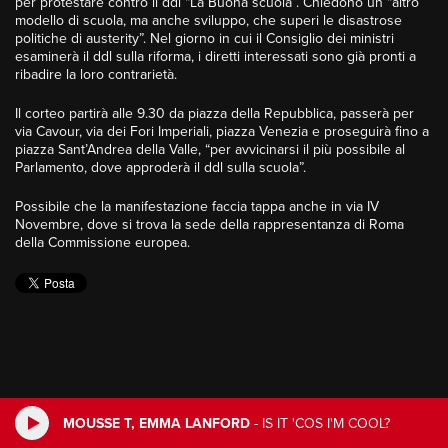
per protestare contro il ddl “La Buona scuola”. Chiedono un “altro
modello di scuola, ma anche sviluppo, che superi le disastrose
politiche di austerity”. Nel giorno in cui il Consiglio dei ministri
esaminerà il ddl sulla riforma, i diretti interessati sono già pronti a
ribadire la loro contrarietà.
Il corteo partirà alle 9.30 da piazza della Repubblica, passerà per
via Cavour, via dei Fori Imperiali, piazza Venezia e proseguirà fino a
piazza Sant’Andrea della Valle, “per avvicinarsi il più possibile al
Parlamento, dove approderà il ddl sulla scuola”.
Possibile che la manifestazione faccia tappa anche in via IV
Novembre, dove si trova la sede della rappresentanza di Roma
della Commissione europea.
MOUSSE T, EMMA LANFORD
-
IS IT 'COS I'M COOL?