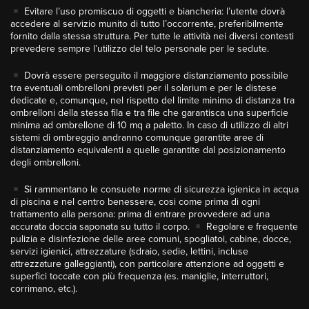
Evitare l’uso promiscuo di oggetti e biancheria: l’utente dovrà
accedere al servizio munito di tutto l’occorrente, preferibilmente
fornito dalla stessa struttura. Per tutte le attività nei diversi contesti
prevedere sempre l’utilizzo del telo personale per le sedute.
Dovrà essere perseguito il maggiore distanziamento possibile
tra eventuali ombrelloni previsti per il solarium e per le distese
dedicate e, comunque, nel rispetto del limite minimo di distanza tra
ombrelloni della stessa fila e tra file che garantisca una superficie
minima ad ombrellone di 10 mq a paletto. In caso di utilizzo di altri
sistemi di ombreggio andranno comunque garantite aree di
distanziamento equivalenti a quelle garantite dal posizionamento
degli ombrelloni.
Si rammentano le consuete norme di sicurezza igienica in acqua
di piscina e nel centro benessere, cosi come prima di ogni
trattamento alla persona: prima di entrare provvedere ad una
accurata doccia saponata su tutto il corpo.
Regolare e frequente
pulizia e disinfezione delle aree comuni, spogliatoi, cabine, docce,
servizi igienici, attrezzature (sdraio, sedie, lettini, incluse
attrezzature galleggianti), con particolare attenzione ad oggetti e
superfici toccate con più frequenza (es. maniglie, interruttori,
corrimano, etc.).