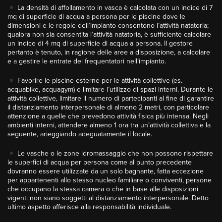
La densità di affollamento in vasca è calcolata con un indice di 7
mq di superficie di acqua a persona per le piscine dove le
dimensioni e le regole dell’impianto consentono l’attività natatoria;
qualora non sia consentita l’attività natatoria, è sufficiente calcolare
un indice di 4 mq di superficie di acqua a persona. Il gestore
pertanto è tenuto, in ragione delle aree a disposizione, a calcolare
e a gestire le entrate dei frequentatori nell’impianto.
Favorire le piscine esterne per le attività collettive (es.
acquabike, acquagym) e limitare l’utilizzo di spazi interni. Durante le
attività collettive, limitare il numero di partecipanti al fine di garantire
il distanziamento interpersonale di almeno 2 metri, con particolare
attenzione a quelle che prevedono attività fisica più intensa. Negli
ambienti interni, attendere almeno 1 ora tra un’attività collettiva e la
seguente, arieggiando adeguatamente il locale.
Le vasche o le zone idromassaggio che non possono rispettare
le superfici di acqua per persona come al punto precedente
dovranno essere utilizzate da un solo bagnante, fatta eccezione
per appartenenti allo stesso nucleo familiare o conviventi, persone
che occupano la stessa camera o che in base alle disposizioni
vigenti non siano soggetti al distanziamento interpersonale. Detto
ultimo aspetto afferisce alla responsabilità individuale.