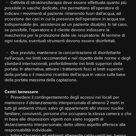
L’attività di idrokinesiterapia deve essere effettuata quanto più
possibile in vasche dedicate, che permettano all’operatore di
indicare i movimenti al paziente rimanendo fuori dall’acqua, ad
eccezione dei casi in cui la presenza dell’operatore in acqua sia
indispensabile (es. assistenza ad un paziente disabile). In tal caso,
se possibile, l’operatore e il cliente devono indossare la
mascherina per la protezione delle vie respiratorie. Al termine di
ogni seduta, eventuali strumenti devono essere disinfettati.
Ove previsto, mantenere la concentrazione di disinfettante
nell’acqua, nei limiti raccomandati e nel rispetto delle norme e degli
standard internazionali, preferibilmente nei limiti superiori della
portata. In alternativa, attivare i trattamenti fisici ai limiti superiori
della portata o il massimo ricambio dell’acqua in vasca sulla base
della portata massima della captazione.
Centri benessere
Prevedere il contingentamento degli accessi nei locali per
mantenere il distanziamento interpersonale di almeno 2 metri in
tutti gli ambienti chiusi, salvo gli appartenenti allo stesso nucleo
familiare, conviventi, persone che occupano la stessa camera o che
in base alle disposizioni vigenti non siano soggetti al
distanziamento interpersonale; detto ultimo aspetto afferisce alla
responsabilità individuale.
Inibire l’accesso ad ambienti altamente caldo-umidi (es. bagno