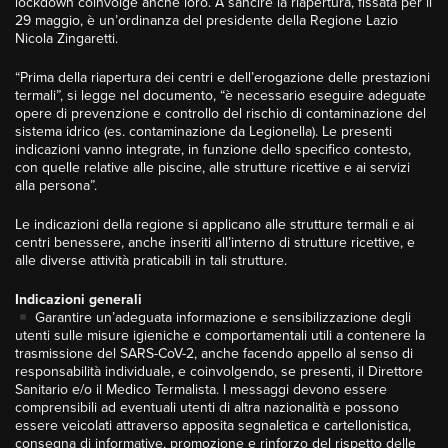
lockdown coinvolge anche loro. A sancire la riapertura, fissata per il
29 maggio, è un’ordinanza del presidente della Regione Lazio
Nicola Zingaretti.
“Prima della riapertura dei centri e dell’erogazione delle prestazioni
termali”, si legge nel documento, “è necessario eseguire adeguate
opere di prevenzione e controllo del rischio di contaminazione del
sistema idrico (es. contaminazione da Legionella). Le presenti
indicazioni vanno integrate, in funzione dello specifico contesto,
con quelle relative alle piscine, alle strutture ricettive e ai servizi
alla persona”.
Le indicazioni della regione si applicano alle strutture termali e ai
centri benessere, anche inseriti all’interno di strutture ricettive, e
alle diverse attività praticabili in tali strutture.
Indicazioni generali
Garantire un’adeguata informazione e sensibilizzazione degli
utenti sulle misure igieniche e comportamentali utili a contenere la
trasmissione del SARS-CoV-2, anche facendo appello al senso di
responsabilità individuale, e coinvolgendo, se presenti, il Direttore
Sanitario e/o il Medico Termalista. I messaggi devono essere
comprensibili ad eventuali utenti di altra nazionalità e possono
essere veicolati attraverso apposita segnaletica e cartellonistica,
consegna di informative, promozione e rinforzo del rispetto delle