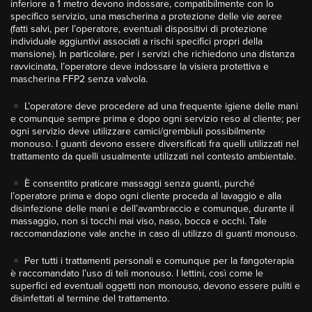
inferiore a 1 metro devono indossare, compatibilmente con lo
specifico servizio, una mascherina a protezione delle vie aeree
(fatti salvi, per l’operatore, eventuali dispositivi di protezione
individuale aggiuntivi associati a rischi specifici propri della
mansione). In particolare, per i servizi che richiedono una distanza
ravvicinata, l’operatore deve indossare la visiera protettiva e
mascherina FFP2 senza valvola.
L’operatore deve procedere ad una frequente igiene delle mani
e comunque sempre prima e dopo ogni servizio reso al cliente; per
ogni servizio deve utilizzare camici/grembiuli possibilmente
monouso. I guanti devono essere diversificati fra quelli utilizzati nel
trattamento da quelli usualmente utilizzati nel contesto ambientale.
È consentito praticare massaggi senza guanti, purché
l’operatore prima e dopo ogni cliente proceda al lavaggio e alla
disinfezione delle mani e dell’avambraccio e comunque, durante il
massaggio, non si tocchi mai viso, naso, bocca e occhi. Tale
raccomandazione vale anche in caso di utilizzo di guanti monouso.
Per tutti i trattamenti personali e comunque per la fangoterapia
è raccomandato l’uso di teli monouso. I lettini, così come le
superfici ed eventuali oggetti non monouso, devono essere puliti e
disinfettati al termine del trattamento.