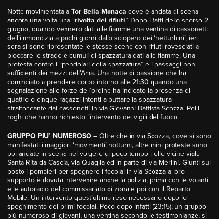
Notte movimentata a
Tor Bella Monaca
dove è andata di scena
ancora una volta una “
rivolta dei rifiuti
”. Dopo i fatti dello scorso 2
giugno, quando vennero dati alle fiamme una ventina di cassonetti
dell’immondizia a pochi giorni dallo sciopero dei ‘netturbini’, ieri
sera si sono ripresentate le stesse scene con rifiuti rovesciati a
bloccare le strade e cumuli di spazzatura dati alle fiamme. Una
protesta contro i “pendolari della spazzatura” e i passaggi non
sufficienti dei mezzi dell’Ama. Una notte di passione che ha
cominciato a prendere corpo intorno alle 21:30 quando una
segnalazione alle forze dell’ordine ha indicato la presenza di
quattro o cinque ragazzi intenti a buttare la spazzatura
straboccante dai cassonetti in via Giovanni Battista Scozza. Poi i
roghi che hanno richiesto l’intervento dei vigili del fuoco.
GRUPPO PIU’ NUMEROSO
– Oltre che in via Scozza, dove si sono
manifestati i maggiori ‘movimenti’ notturni, altre mini proteste sono
poi andate in scena nel volgere di poco tempo nelle vicine viale
Santa Rita da Cascia, via Quaglia ed in parte di via Merlini. Giunti sul
posto i pompieri per spegnere i focolai in via Scozza a loro
supporto è dovuta intervenire anche la polizia, prima con le volanti
e le autoradio del commissariato di zona e poi con il Reparto
Mobile. Un intervento quest’ultimo reso necessario dopo lo
spegnimento dei primi focolai. Poco dopo infatti (23:15), un gruppo
più numeroso di giovani, una ventina secondo le testimonianze, si