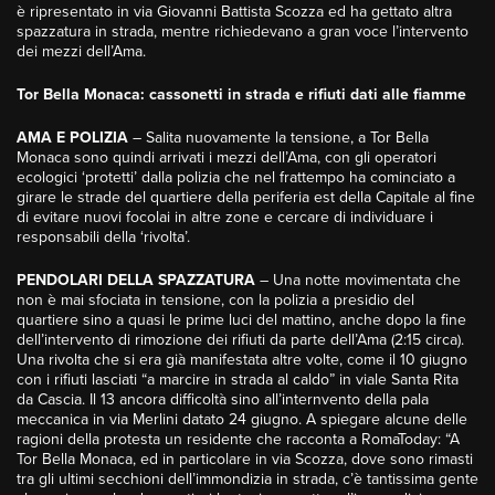
è ripresentato in via Giovanni Battista Scozza ed ha gettato altra
spazzatura in strada, mentre richiedevano a gran voce l’intervento
dei mezzi dell’Ama.
Tor Bella Monaca: cassonetti in strada e rifiuti dati alle fiamme
AMA E POLIZIA
– Salita nuovamente la tensione, a Tor Bella
Monaca sono quindi arrivati i mezzi dell’Ama, con gli operatori
ecologici ‘protetti’ dalla polizia che nel frattempo ha cominciato a
girare le strade del quartiere della periferia est della Capitale al fine
di evitare nuovi focolai in altre zone e cercare di individuare i
responsabili della ‘rivolta’.
PENDOLARI DELLA SPAZZATURA
– Una notte movimentata che
non è mai sfociata in tensione, con la polizia a presidio del
quartiere sino a quasi le prime luci del mattino, anche dopo la fine
dell’intervento di rimozione dei rifiuti da parte dell’Ama (2:15 circa).
Una rivolta che si era già manifestata altre volte, come il 10 giugno
con i rifiuti lasciati “a marcire in strada al caldo” in viale Santa Rita
da Cascia. Il 13 ancora difficoltà sino all’internvento della pala
meccanica in via Merlini datato 24 giugno. A spiegare alcune delle
ragioni della protesta un residente che racconta a RomaToday: “A
Tor Bella Monaca, ed in particolare in via Scozza, dove sono rimasti
tra gli ultimi secchioni dell’immondizia in strada, c’è tantissima gente