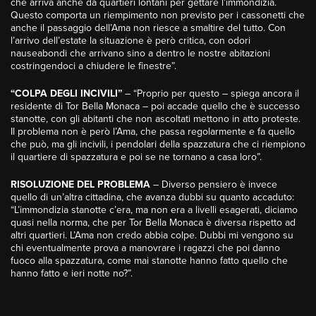
che arriva anche da quartieri lontani per gettare l’immondizia.
Questo comporta un riempimento non previsto per i cassonetti che
anche il passaggio dell’Ama non riesce a smaltire del tutto. Con
l’arrivo dell’estate la situazione è però critica, con odori
nauseabondi che arrivano sino a dentro le nostre abitazioni
costringendoci a chiudere le finestre”.
“COLPA DEGLI INCIVILI”
– “Proprio per questo – spiega ancora il
residente di Tor Bella Monaca – poi accade quello che è successo
stanotte, con gli abitanti che non ascoltati mettono in atto proteste.
Il problema non è però l’Ama, che passa regolarmente e fa quello
che può, ma gli incivili, i pendolari della spazzatura che ci riempiono
il quartiere di spazzatura e poi se ne tornano a casa loro”.
RISOLUZIONE DEL PROBLEMA
– Diverso pensiero è invece
quello di un’altra cittadina, che avanza dubbi su quanto accaduto:
“L’immondizia stanotte c’era, ma non era a livelli esagerati, diciamo
quasi nella norma, che per Tor Bella Monaca è diversa rispetto ad
altri quartieri. L’Ama non credo abbia colpe. Dubbi mi vengono su
chi eventualmente prova a manovrare i ragazzi che poi danno
fuoco alla spazzatura, come mai stanotte hanno fatto quello che
hanno fatto e ieri notte no?”.