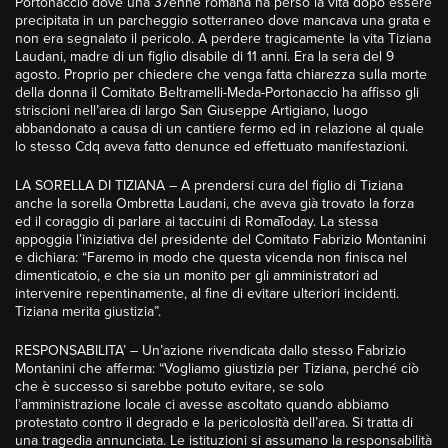
Portonaccio dove una 37enne romana ha perso la vita dopo essere
precipitata in un parcheggio sotterraneo dove mancava una grata e
non era segnalato il pericolo. A perdere tragicamente la vita Tiziana
Laudani, madre di un figlio disabile di 11 anni. Era la sera del 9
agosto. Proprio per chiedere che venga fatta chiarezza sulla morte
della donna il Comitato Beltramelli-Meda-Portonaccio ha affisso gli
striscioni nell’area di largo San Giuseppe Artigiano, luogo
abbandonato a causa di un cantiere fermo ed in relazione al quale
lo stesso Cdq aveva fatto denunce ed effettuato manifestazioni.
LA SORELLA DI TIZIANA – A prendersi cura del figlio di Tiziana
anche la sorella Ombretta Laudani, che aveva già trovato la forza
ed il coraggio di parlare ai taccuini di RomaToday. La stessa
appoggia l’iniziativa del presidente del Comitato Fabrizio Montanini
e dichiara: “Faremo in modo che questa vicenda non finisca nel
dimenticatoio, e che sia un monito per gli amministratori ad
intervenire repentinamente, al fine di evitare ulteriori incidenti.
Tiziana merita giustizia”.
RESPONSABILITA’ – Un’azione rivendicata dallo stesso Fabrizio
Montanini che afferma: “Vogliamo giustizia per Tiziana, perché ciò
che è successo si sarebbe potuto evitare, se solo
l’amministrazione locale ci avesse ascoltato quando abbiamo
protestato contro il degrado e la pericolosità dell’area. Si tratta di
una tragedia annunciata. Le istituzioni si assumano la responsabilità