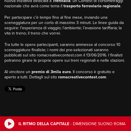
nuova iniziativa dedicata a
Trenitalia
: un Contest di cortometraggi
nazionale che avrà come tema il
trasporto ferroviario regionale
.
Per partecipare c’è tempo fino al fine mese, inviando una
sceneggiatura per un corto di massimo 3 minuti. Le linee guida da
seguire: l’esperienza di viaggio; l’ambiente; l’evasione tariffaria; la
vita in treno; il treno che vorrei.
Tra tutte le opere partecipanti, saranno ammesse al concorso 10
sceneggiature finaliste; i nomi dei pre-selezionati saranno
pubblicati sul sito romacreativecontest.com il 13/06/2016. I finalisti
potranno girare le proprie opere sui treni regionali e nelle stazioni.
Al vincitore un
premio di 3mila euro
. Il concorso è gratuito e
aperto a tutti. Dettagli sul sito
romacreativecontest.com
.
IL RITMO DELLA CAPITALE
-
DIMENSIONE SUONO ROMA