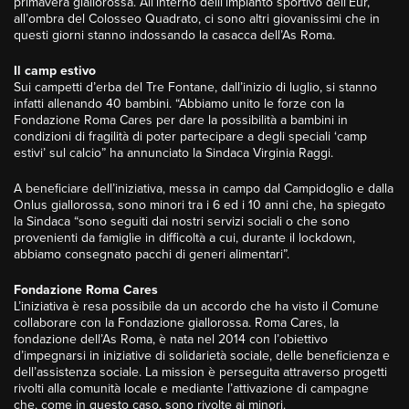
primavera giallorossa. All’interno delll’impianto sportivo dell’Eur,
all’ombra del Colosseo Quadrato, ci sono altri giovanissimi che in
questi giorni stanno indossando la casacca dell’As Roma.
Il camp estivo
Sui campetti d’erba del Tre Fontane, dall’inizio di luglio, si stanno
infatti allenando 40 bambini. “Abbiamo unito le forze con la
Fondazione Roma Cares per dare la possibilità a bambini in
condizioni di fragilità di poter partecipare a degli speciali ‘camp
estivi’ sul calcio” ha annunciato la Sindaca Virginia Raggi.
A beneficiare dell’iniziativa, messa in campo dal Campidoglio e dalla
Onlus giallorossa, sono minori tra i 6 ed i 10 anni che, ha spiegato
la Sindaca “sono seguiti dai nostri servizi sociali o che sono
provenienti da famiglie in difficoltà a cui, durante il lockdown,
abbiamo consegnato pacchi di generi alimentari”.
Fondazione Roma Cares
L’iniziativa è resa possibile da un accordo che ha visto il Comune
collaborare con la Fondazione giallorossa. Roma Cares, la
fondazione dell’As Roma, è nata nel 2014 con l’obiettivo
d’impegnarsi in iniziative di solidarietà sociale, delle beneficienza e
dell’assistenza sociale. La mission è perseguita attraverso progetti
rivolti alla comunità locale e mediante l’attivazione di campagne
che, come in questo caso, sono rivolte ai minori.