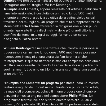
compleanno
non poteva mancare un evento altrettanto importante:
l’inaugurazione del fregio di William Kentridge.
Triumphs and Laments,
l’opera realizzata dall’artista sudafricano di
fama internazionale, è costituita da un fregio lungo 500 metri,
ottenuto attraverso la pulizia selettiva della patina biologica dal
travertino dei muraglioni. Un progetto che mira a rappresentare la
storia della
Città Eterna
attraverso la raffigurazione – con più di
ottanta figure alte fino a dieci metri – delle più grandi vittorie e
sconfitte dai tempi mitologici ad oggi, formando un corteo
disegnato a Piazza Tevere.
William Kentridge
:”La mia speranza è che, mentre le persone si
troveranno a camminare lungo questi 500 metri, esse possano
riconoscere immagini di una storia sia familiare ma anche
reinterpretata. E questo rifletterà la maniera complessa nella quale
la città si rappresenta. Cercando il senso della storia a partire dai
suoi frammenti, troviamo un trionfo in una sconfitta e una sconfitta
in un trionfo”.
“
Triumphs and Laments: un progetto per Roma
” sarà un evento
teatrale eseguito da un cast multiculturale con più di cento artisti,
tra musicisti e comparse, coinvolti in una processione di ombre
danzanti e musica originale del compositore
Philip Miller
. Un
programma teatrale live che si terrà questa sera alle 20,30 e
domani, 22 aprile, alle 20,30 e alle 22,30. La performance è stata