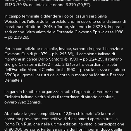
13.130 (79,5% del totale), le donne 3.370 (20,5%).
In campo femminile a difendere i colori azzurri sarà Silvia
Weissteiner, l’atleta della Forestale che ha esordito sulla distanza di
maratona nell’ottobre 2015 a Torino, vincendo in 2:32.35. In gara ci
sarà anche l’altra atleta della Forestale Giovanna Epis (classe 1988
– pb 2:39.28).
Per la competizione maschile, invece, saranno in gara il finanziere
Giovanni Gualdi (b. 1979 – p.b. 2:13.39), il campione italiano di
maratona in carica Dario Santoro (b. 1990 – pb 2:24.25), il romano
Giorgio Calcaterra (b.1972 – p.b. 2:13.15) e tre esordienti: l’atleta
dell’Esercito Manuel Cuminotto (b. 1990 – pb sulla mezza maratona
65:09) e i gemelli azzurri della corsa in montagna Martin e Bernard
Dematteis.
La gara in handbike, organizzata sotto l’egida della Federazione
Ciclistica Italiana, vedrà al via il recordman di vittorie assolute,
ovvero Alex Zanardi.
Abbinata alla gara competitiva di 42,195 chilometri c’è la ormai
consueta prova non competitiva di 4 chilometri aperta a tutti, la
Roma Fun Run, che nelle ultime edizioni ha visto la partecipazione
di 80.000 persone. Partenza da via dei Fori Imperiali dopo quella