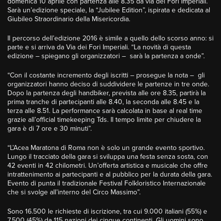
domenica 10 aprile con partenza alle 8.35 da via dei Fori Imperiali.
Sarà un’edizione speciale, la “Jubilee Edition”, ispirata e dedicata al
Giubileo Straordinario della Misericordia.
Il percorso dell’edizione 2016 è simile a quello dello scorso anno: si
parte e si arriva da Via dei Fori Imperiali. “La novità di questa
edizione – spiegano gli organizzatori – sarà la partenza a onde”.
“Con il costante incremento degli iscritti – prosegue la nota – gli
organizzatori hanno deciso di suddividere le partenze in tre onde.
Dopo la partenza degli handbiker, prevista alle ore 8.35, partirà la
prima tranche di partecipanti alle 8.40, la seconda alle 8.45 e la
terza alle 8.51. La performance sarà calcolata in base al real time
grazie all’official timekeeping Tds. Il tempo limite per chiudere la
gara è di 7 ore e 30 minuti”.
“L’Acea Maratona di Roma non è solo un grande evento sportivo.
Lungo il tracciato della gara si sviluppa una festa senza sosta, con
42 eventi in 42 chilometri. Un’offerta artistica e musicale che offre
intrattenimento ai partecipanti e al pubblico per la durata della gara.
Evento di punta il tradizionale Festival Folkloristico Internazionale
che si svolge all’interno del Circo Massimo”.
Sono 16.500 le richieste di iscrizione, tra cui 9.000 italiani (55%) e
7.500 (45%) da 115 nazioni dei cinque continenti. Gli uomini sono