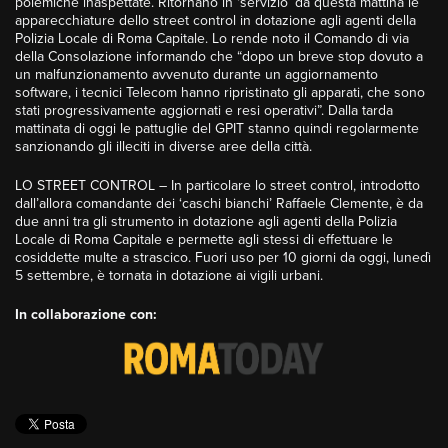
polemiche inaspettate. Ritornano in ‘servizio’ da questa mattina le
apparecchiature dello street control in dotazione agli agenti della
Polizia Locale di Roma Capitale. Lo rende noto il Comando di via
della Consolazione informando che “dopo un breve stop dovuto a
un malfunzionamento avvenuto durante un aggiornamento
software, i tecnici Telecom hanno ripristinato gli apparati, che sono
stati progressivamente aggiornati e resi operativi”. Dalla tarda
mattinata di oggi le pattuglie del GPIT stanno quindi regolarmente
sanzionando gli illeciti in diverse aree della città.
LO STREET CONTROL – In particolare lo street control, introdotto
dall’allora comandante dei ‘caschi bianchi’ Raffaele Clemente, è da
due anni tra gli strumento in dotazione agli agenti della Polizia
Locale di Roma Capitale e permette agli stessi di effettuare le
cosiddette multe a strascico. Fuori uso per 10 giorni da oggi, lunedì
5 settembre, è tornata in dotazione ai vigili urbani.
In collaborazione con: