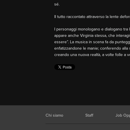
sé.
Il tutto raccontato attraverso la lente defor
I personaggi monologano e dialogano tra lo
appare anche Virginia stessa, che interag
essere”. La musica in scena fa da puntegg
enfatizzandone le manie; conferendo alla sp
creando una nuova realtà, a volte folle a v
Chi siamo
Staff
Job Opp