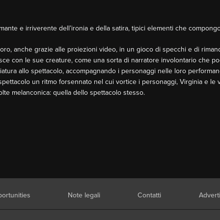
mante e irriverente dell’ironia e della satira, tipici elementi che compongon
ro, anche grazie alle proiezioni video, in un gioco di specchi e di rimand
isce con le sue creature, come una sorta di narratore involontario che p
iatura allo spettacolo, accompagnando i personaggi nelle loro performan
ettacolo un ritmo forsennato nel cui vortice i personaggi, Virginia e le v
olte melanconica: quella dello spettacolo stesso.
ortunities
Note legali
Contatti
Advert