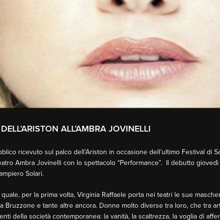
DELL’ARISTON ALL’AMBRA JOVINELLI
lico ricevuto sul palco dell’Ariston in occasione dell’ultimo Festival di Sa
atro Ambra Jovinelli con lo spettacolo “Performance”. Il debutto giovedì 
iampiero Solari.
uale, per la prima volta, Virginia Raffaele porta nei teatri le sue masche
ga Bruzzone e tante altre ancora. Donne molto diverse tra loro, che tra art
nti della società contemporanea: la vanità, la scaltrezza, la voglia di aff