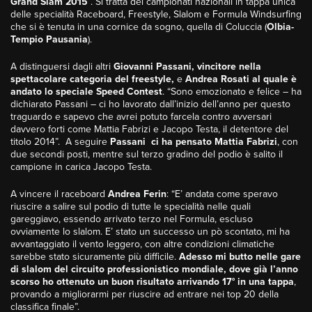
Grand Slam 2015
”. Si tratta dei campionati nazionali in tappa unica
delle specialità Raceboard, Freestyle, Slalom e Formula Windsurfing
che si è tenuta in una cornice da sogno, quella di Coluccia (
Olbia-
Tempio Pausania
).
A distinguersi dagli altri
Giovanni Passani, vincitore nella
spettacolare categoria del freestyle,
e
Andrea Rosati al quale è
andato lo speciale Speed Contest
. “Sono emozionato e felice – ha
dichiarato Passani – ci ho lavorato dall’inizio dell’anno per questo
traguardo e sapevo che avrei potuto farcela contro avversari
davvero forti come Mattia Fabrizi e Jacopo Testa, il detentore del
titolo 2014”. A seguire
Passani ci ha pensato Mattia Fabrizi
, con
due secondi posti, mentre sul terzo gradino del podio è salito il
campione in carica Jacopo Testa.
A vincere il raceboard
Andrea Ferin
: “E’ andata come speravo
riuscire a salire sul podio di tutte le specialità nelle quali
gareggiavo, essendo arrivato terzo nel Formula, escluso
ovviamente lo slalom. E’ stato un successo un pò scontato, mi ha
avvantaggiato il vento leggero, con altre condizioni climatiche
sarebbe stato sicuramente più difficile.
Adesso mi butto nelle gare
di slalom del circuito professionistico mondiale, dove già l’anno
scorso ho ottenuto un buon risultato arrivando 17° in una tappa
,
provando a migliorarmi per riuscire ad entrare nei top 20 della
classifica finale”.