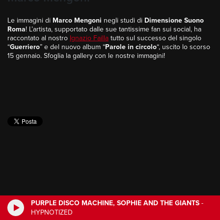
Le immagini di
Marco Mengoni
negli studi di
Dimensione Suono
Roma
! L’artista, supportato dalle sue tantissime fan sui social, ha
raccontato al nostro
Ignazio Failla
tutto sul successo del singolo
“
Guerriero
” e del nuovo album “
Parole in circolo
“, uscito lo scorso
15 gennaio. Sfoglia la gallery con le nostre immagini!
PURPLE DISCO MACHINE, SOPHIE AND THE GIANTS
-
HYPNOTIZED