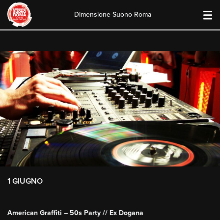
Dimensione Suono Roma
Skip
to
content
1 GIUGNO
American Graffiti – 50s Party // Ex Dogana