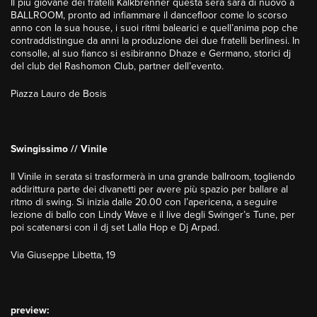
Il più giovane dei fratelli Kalkbrenner questa sera sarà di nuovo a
BALLROOM, pronto ad infiammare il dancefloor come lo scorso
anno con la sua house, i suoi ritmi balearici e quell’anima pop che
contraddistingue da anni la produzione dei due fratelli berlinesi. In
consolle, al suo fianco si esibiranno Dhaze e Germano, storici dj
del club del Rashomon Club, partner dell’evento.
Piazza Lauro de Bosis
Swingissimo // Vinile
Il Vinile in serata si trasformerà in una grande ballroom, togliendo
addirittura parte dei divanetti per avere più spazio per ballare al
ritmo di swing. Si inizia dalle 20.00 con l’apericena, a seguire
lezione di ballo con Lindy Wave e il live degli Swinger’s Tune, per
poi scatenarsi con il dj set Lalla Hop e Dj Arpad.
Via Giuseppe Libetta, 19
preview: