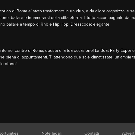
orico di Roma e’ stato trasformato in un club, e da allora organizza le ser
sone, ballare e innamorarsi della citta eterna. Il tutto accompagnato da mu
anno ballare a tempo di Rnb e Hip Hop. Dresscode: elegante
ante nel centro di Roma, questa è la tua occasione! La Boat Party Experie
e piena di appuntamenti. Ti attendono due sale climatizzate, un’ampia terra
microfono!
ortunities
Note legali
Contatti
Advert