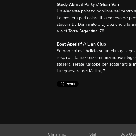
Study Abroad Party // Shari Vari
Un elegante palazzo nobiliare nel centro st
L’atmosfera particolare ti fa conoscere per
stasera DJ Damianito e Dj Dez che ti far
Via di Torre Argentina, 78
Boat Aperitif // Lian Club
Se non hai mai ballato su un club galleggi
respiro internazionale in una nuova stagion
stasera, serata Karaoke per scatenarti al 
Lungotevere dei Mellini, 7
Chi siamo
Staff
Job Opp